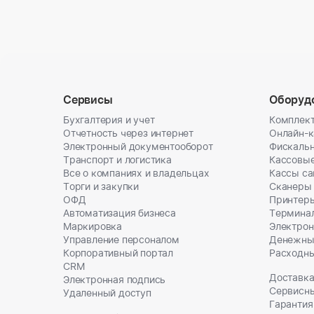
Сервисы
Оборуд
Бухгалтерия и учет
Комплект
Отчетность через интернет
Онлайн-
Электронный документооборот
Фискальн
Транспорт и логистика
Кассовы
Все о компаниях и владельцах
Кассы с
Торги и закупки
Сканеры
ОФД
Принтеры
Автоматизация бизнеса
Термина
Маркировка
Электрон
Управление персоналом
Денежны
Корпоративный портал
Расходн
CRM
Доставка
Электронная подпись
Сервисн
Удаленный доступ
Гарантия