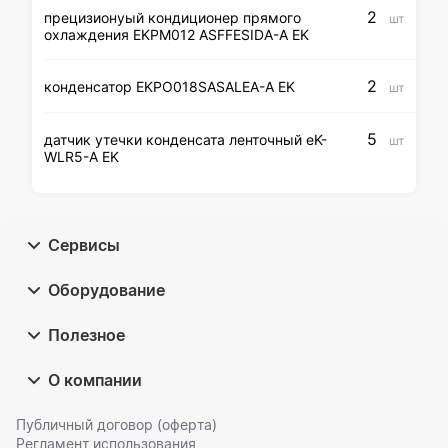
2
прецизионyый кондиционер прямого
шт
охлаждения EKPM012 ASFFESIDA-A EK
2
конденсатор EKPO018SASALEA-A EK
шт
5
датчик утечки конденсата ленточный eK-
шт
WLR5-A EK
Сервисы
Оборудование
Полезное
О компании
Публичный договор (оферта)
Регламент использования