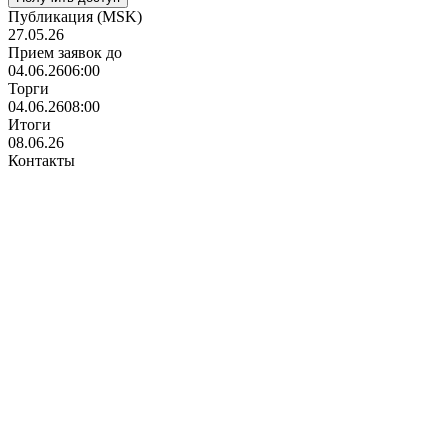
Публикация
(MSK)
27.05.26
Прием заявок до
04.06.26
06:00
Торги
04.06.26
08:00
Итоги
08.06.26
Контакты
XXXXXXX
XXXXXXX
XXXXXXX
Документы
Сервисы
Бухгалтерия и учет
Отчетность через интернет
Электронный документооборот
Транспорт и логистика
Все о компаниях и владельцах
Торги и закупки
ОФД
Автоматизация бизнеса