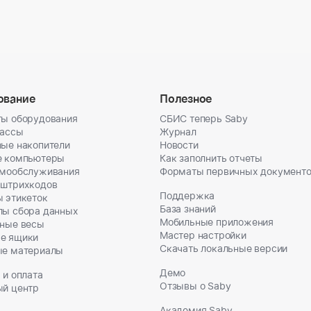
ование
Полезное
ы оборудования
СБИС теперь Saby
кассы
Журнал
ые накопители
Новости
е компьютеры
Как заполнить отчеты
амообслуживания
Форматы первичных документ
 штрихкодов
Поддержка
 этикеток
База знаний
лы сбора данных
Мобильные приложения
ные весы
Мастер настройки
е ящики
Скачать локальные версии
ые материалы
Демо
 и оплата
Отзывы о Saby
ый центр
Академия Saby