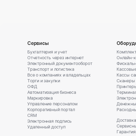
Сервисы
Оборуд
Бухгалтерия и учет
Комплект
Отчетность через интернет
Онлайн-
Электронный документооборот
Фискальн
Транспорт и логистика
Кассовы
Все о компаниях и владельцах
Кассы с
Торги и закупки
Сканеры
ОФД
Принтеры
Автоматизация бизнеса
Термина
Маркировка
Электрон
Управление персоналом
Денежны
Корпоративный портал
Расходн
CRM
Доставка
Электронная подпись
Сервисн
Удаленный доступ
Гарантия