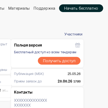
ты
Материалы
Поддержка
Начать бесплатно
Участники
крыт
Полная версия
Бесплатный доступ ко всем тендерам
Получить доступ
цены
Публикация
(MSK)
25.05.26
Прием заявок до
28.08.26
17:00
о
2
усл. ед
Контакты
XXXXXXX
XXXXXXX
XXXXXXX