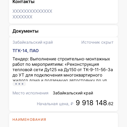
Контакты
XXXXXXX
XXXXXXX
XXXXXXX
Документы
Забайкальский край
Источник скрыт
ТГК-14, ПАО
Тендер: Выполнение строительно-монтажных
работ по мероприятиям: «Реконструкция
тепловой сети Ду125 на Ду150 от ТК-9-11-5б-3а
до УТ для подключения многоквартирного
жилого дома и подземную автостоянку по ул.
Кайдаловская, 45»; «Реконструкция тепловой
сети Ду150 на Ду200 от ТК-9-11-5б-3а-1 для
Место исполнения
Забайкальский край
подключения многоквартирного жилого дома и
9 918 148
подземную автостоянку по ул. Кайдаловская,
.62
Начальная цена, ₽
45» для нужд энергетического комплекса
филиала ПАО «ТГК-14» Читинская генерация
НАИМЕНОВАНИЯ