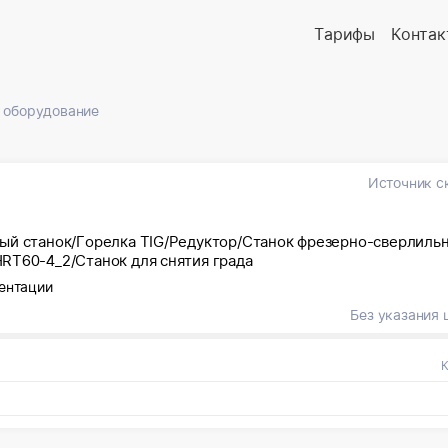
Тарифы
Контак
 оборудование
Источник с
ый станок/Горелка TIG/Редуктор/Станок фрезерно-сверлиль
RT60-4_2/Станок для снятия града
ентации
Без указания 
К