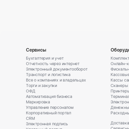
Сервисы
Оборуд
Бухгалтерия и учет
Комплект
Отчетность через интернет
Онлайн-
Электронный документооборот
Фискальн
Транспорт и логистика
Кассовы
Все о компаниях и владельцах
Кассы с
Торги и закупки
Сканеры
ОФД
Принтеры
Автоматизация бизнеса
Термина
Маркировка
Электрон
Управление персоналом
Денежны
Корпоративный портал
Расходн
CRM
Доставка
Электронная подпись
Сервисн