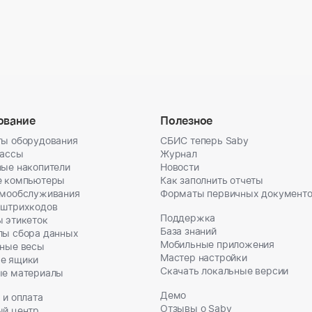
ование
Полезное
ы оборудования
СБИС теперь Saby
кассы
Журнал
ые накопители
Новости
е компьютеры
Как заполнить отчеты
амообслуживания
Форматы первичных документ
 штрихкодов
Поддержка
 этикеток
База знаний
лы сбора данных
Мобильные приложения
ные весы
Мастер настройки
е ящики
Скачать локальные версии
ые материалы
Демо
 и оплата
Отзывы о Saby
ый центр