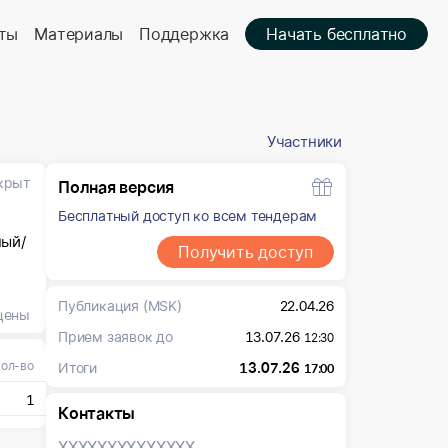
ты
Материалы
Поддержка
Начать бесплатно
Участники
крыт
Полная версия
Бесплатный доступ ко всем тендерам
ный/
Получить доступ
Публикация
(MSK)
22.04.26
цены
Прием заявок до
13.07.26
12:30
ол-во
Итоги
13.07.26
17:00
1
Контакты
XXXXXXX
XXXXXXX