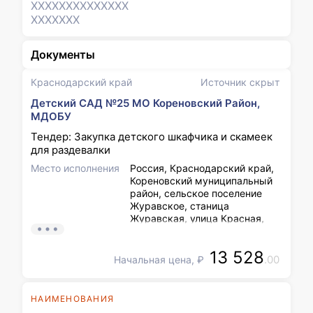
XXXXXXX
XXXXXXX
XXXXXXX
Документы
Краснодарский край
Источник скрыт
Детский САД №25 МО Кореновский Район,
МДОБУ
Тендер: Закупка детского шкафчика и скамеек
для раздевалки
Место исполнения
Россия, Краснодарский край,
Кореновский муниципальный
район, сельское поселение
Журавское, станица
Журавская, улица Красная,
дом 23, 353154, Российская
Федерация, Краснодарский
13 528
край, Кореновский район,
.00
Начальная цена, ₽
станица Журавская, улица
Красная, 23., Ответственный
за прием: Солодовник Анна
НАИМЕНОВАНИЯ
Валерьевна;