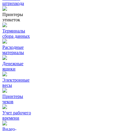
штрихкода
Принтеры
этикеток
Терминалы
сбора данных
Расходные
материалы
Денежные
ящики
Электронные
весы
Принтеры
чеков
Учет рабочего
времени
Видео‑