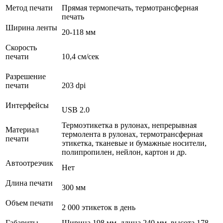
Метод печати
Прямая термопечать, термотрансферная
печать
Ширина ленты
20-118 мм
Скорость
печати
10,4 см/сек
Разрешение
печати
203 dpi
Интерфейсы
USB 2.0
Термоэтикетка в рулонах, непрерывная
Материал
термолента в рулонах, термотрансферная
печати
этикетка, тканевые и бумажные носители,
полипропилен, нейлон, картон и др.
Автоотрезчик
Нет
Длина печати
300 мм
Объем печати
2 000 этикеток в день
Габариты
Ширина 198 мм, длина 240 мм, высота 178