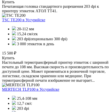
Купить
Печатающая головка стандартного разрешения 203 dpi к
принтеру этикеток АТОЛ ТТ41.
TSC TE200
в Уссурийске
20-112 мм
15,24 см/сек
203 dpi(опционально 300 dpi)
3 000 этикеток в день
15 500 ₽
Купить
Настольный термотрансферный принтер этикеток с шириной
печати до 108 мм. Высокая скорость и производительность по
доступной цене. Может применяться в розничной торговле,
логистике, складском хранении или медицине. При
термотрансферной печати изображение не выгорает...
MERTECH TLP100
в Уссурийске
25,4-108 мм
12,7 см/с
203 dpi