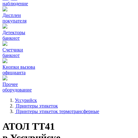
наблюдение
Дисплеи
покупателя
Детекторы
банкнот
Счетчики
банкнот
Кнопки вызова
официанта
Прочее
оборудование
Уссурийск
Принтеры этикеток
Принтеры этикеток термотрансферные
АТОЛ ТТ41
в Уссурийске