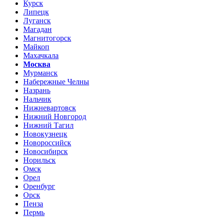
Курск
Липецк
Луганск
Магадан
Магнитогорск
Майкоп
Махачкала
Москва
Мурманск
Набережные Челны
Назрань
Нальчик
Нижневартовск
Нижний Новгород
Нижний Тагил
Новокузнецк
Новороссийск
Новосибирск
Норильск
Омск
Орел
Оренбург
Орск
Пенза
Пермь