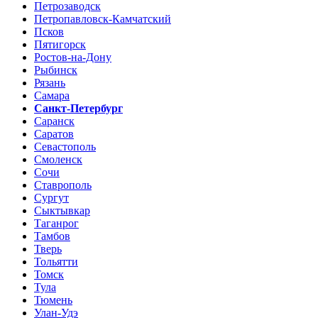
Петрозаводск
Петропавловск-Камчатский
Псков
Пятигорск
Ростов-на-Дону
Рыбинск
Рязань
Самара
Санкт-Петербург
Саранск
Саратов
Севастополь
Смоленск
Сочи
Ставрополь
Сургут
Сыктывкар
Таганрог
Тамбов
Тверь
Тольятти
Томск
Тула
Тюмень
Улан-Удэ