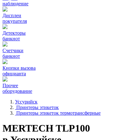
наблюдение
Дисплеи
покупателя
Детекторы
банкнот
Счетчики
банкнот
Кнопки вызова
официанта
Прочее
оборудование
Уссурийск
Принтеры этикеток
Принтеры этикеток термотрансферные
MERTECH TLP100
в Уссурийске