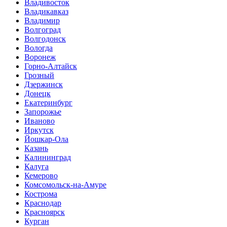
Владивосток
Владикавказ
Владимир
Волгоград
Волгодонск
Вологда
Воронеж
Горно-Алтайск
Грозный
Дзержинск
Донецк
Екатеринбург
Запорожье
Иваново
Иркутск
Йошкар-Ола
Казань
Калининград
Калуга
Кемерово
Комсомольск-на-Амуре
Кострома
Краснодар
Красноярск
Курган