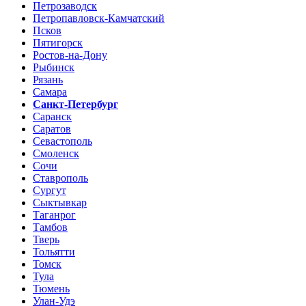
Петрозаводск
Петропавловск-Камчатский
Псков
Пятигорск
Ростов-на-Дону
Рыбинск
Рязань
Самара
Санкт-Петербург
Саранск
Саратов
Севастополь
Смоленск
Сочи
Ставрополь
Сургут
Сыктывкар
Таганрог
Тамбов
Тверь
Тольятти
Томск
Тула
Тюмень
Улан-Удэ