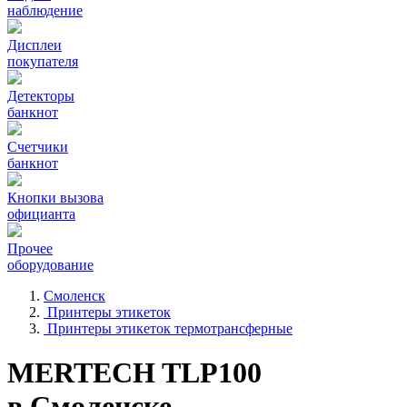
наблюдение
Дисплеи
покупателя
Детекторы
банкнот
Счетчики
банкнот
Кнопки вызова
официанта
Прочее
оборудование
Смоленск
Принтеры этикеток
Принтеры этикеток термотрансферные
MERTECH TLP100
в Смоленске