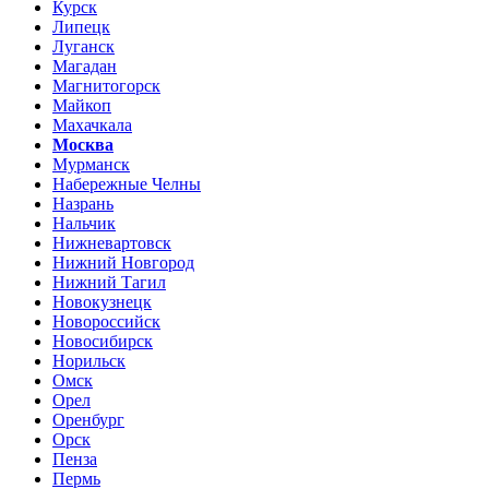
Курск
Липецк
Луганск
Магадан
Магнитогорск
Майкоп
Махачкала
Москва
Мурманск
Набережные Челны
Назрань
Нальчик
Нижневартовск
Нижний Новгород
Нижний Тагил
Новокузнецк
Новороссийск
Новосибирск
Норильск
Омск
Орел
Оренбург
Орск
Пенза
Пермь