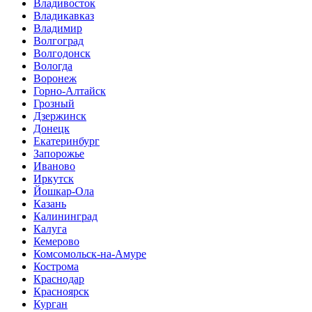
Владивосток
Владикавказ
Владимир
Волгоград
Волгодонск
Вологда
Воронеж
Горно-Алтайск
Грозный
Дзержинск
Донецк
Екатеринбург
Запорожье
Иваново
Иркутск
Йошкар-Ола
Казань
Калининград
Калуга
Кемерово
Комсомольск-на-Амуре
Кострома
Краснодар
Красноярск
Курган