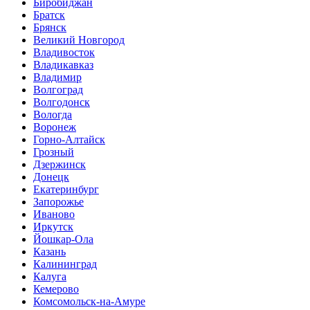
Биробиджан
Братск
Брянск
Великий Новгород
Владивосток
Владикавказ
Владимир
Волгоград
Волгодонск
Вологда
Воронеж
Горно-Алтайск
Грозный
Дзержинск
Донецк
Екатеринбург
Запорожье
Иваново
Иркутск
Йошкар-Ола
Казань
Калининград
Калуга
Кемерово
Комсомольск-на-Амуре