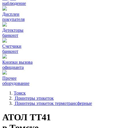
наблюдение
Дисплеи
покупателя
Детекторы
банкнот
Счетчики
банкнот
Кнопки вызова
официанта
Прочее
оборудование
Томск
Принтеры этикеток
Принтеры этикеток термотрансферные
АТОЛ ТТ41
в Томске