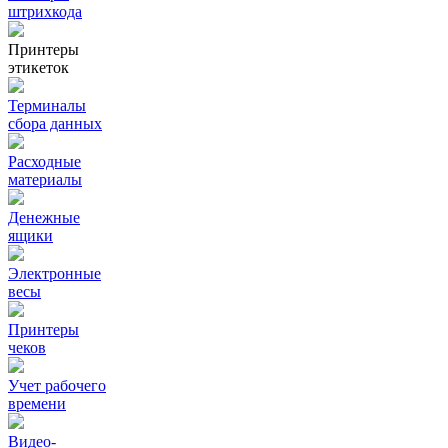
штрихкода
Принтеры
этикеток
Терминалы
сбора данных
Расходные
материалы
Денежные
ящики
Электронные
весы
Принтеры
чеков
Учет рабочего
времени
Видео‑