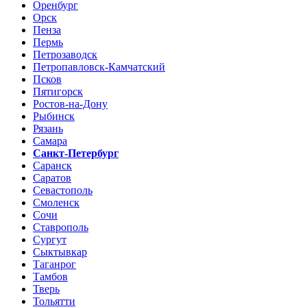
Оренбург
Орск
Пенза
Пермь
Петрозаводск
Петропавловск-Камчатский
Псков
Пятигорск
Ростов-на-Дону
Рыбинск
Рязань
Самара
Санкт-Петербург
Саранск
Саратов
Севастополь
Смоленск
Сочи
Ставрополь
Сургут
Сыктывкар
Таганрог
Тамбов
Тверь
Тольятти