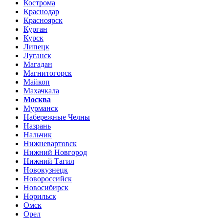
Кострома
Краснодар
Красноярск
Курган
Курск
Липецк
Луганск
Магадан
Магнитогорск
Майкоп
Махачкала
Москва
Мурманск
Набережные Челны
Назрань
Нальчик
Нижневартовск
Нижний Новгород
Нижний Тагил
Новокузнецк
Новороссийск
Новосибирск
Норильск
Омск
Орел