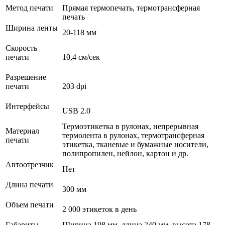
Метод печати
Прямая термопечать, термотрансферная
печать
Ширина ленты
20-118 мм
Скорость
печати
10,4 см/сек
Разрешение
печати
203 dpi
Интерфейсы
USB 2.0
Термоэтикетка в рулонах, непрерывная
Материал
термолента в рулонах, термотрансферная
печати
этикетка, тканевые и бумажные носители,
полипропилен, нейлон, картон и др.
Автоотрезчик
Нет
Длина печати
300 мм
Объем печати
2 000 этикеток в день
Габариты
Ширина 198 мм, длина 240 мм, высота 178