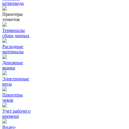
штрихкода
Принтеры
этикеток
Терминалы
сбора данных
Расходные
материалы
Денежные
ящики
Электронные
весы
Принтеры
чеков
Учет рабочего
времени
Видео‑