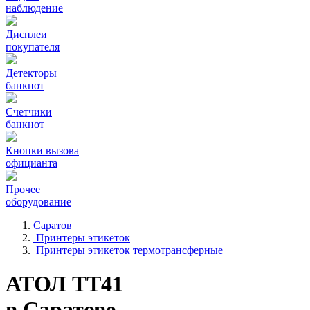
наблюдение
Дисплеи
покупателя
Детекторы
банкнот
Счетчики
банкнот
Кнопки вызова
официанта
Прочее
оборудование
Саратов
Принтеры этикеток
Принтеры этикеток термотрансферные
АТОЛ ТТ41
в Саратове