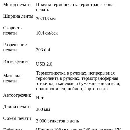
Метод печати
Прямая термопечать, термотрансферная
печать
Ширина ленты
20-118 мм
Скорость
печати
10,4 см/сек
Разрешение
печати
203 dpi
Интерфейсы
USB 2.0
Термоэтикетка в рулонах, непрерывная
Материал
термолента в рулонах, термотрансферная
печати
этикетка, тканевые и бумажные носители,
полипропилен, нейлон, картон и др.
Автоотрезчик
Нет
Длина печати
300 мм
Объем печати
2 000 этикеток в день
Габариты
Ширина 198 мм, длина 240 мм, высота 178