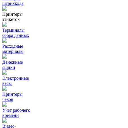
штрихкода
Принтеры
этикеток
Терминалы
сбора данных
Расходные
материалы
Денежные
ящики
Электронные
весы
Принтеры
чеков
Учет рабочего
времени
Видео‑