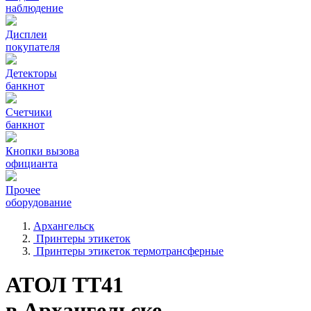
наблюдение
Дисплеи
покупателя
Детекторы
банкнот
Счетчики
банкнот
Кнопки вызова
официанта
Прочее
оборудование
Архангельск
Принтеры этикеток
Принтеры этикеток термотрансферные
АТОЛ ТТ41
в Архангельске