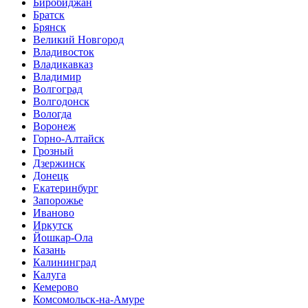
Биробиджан
Братск
Брянск
Великий Новгород
Владивосток
Владикавказ
Владимир
Волгоград
Волгодонск
Вологда
Воронеж
Горно-Алтайск
Грозный
Дзержинск
Донецк
Екатеринбург
Запорожье
Иваново
Иркутск
Йошкар-Ола
Казань
Калининград
Калуга
Кемерово
Комсомольск-на-Амуре