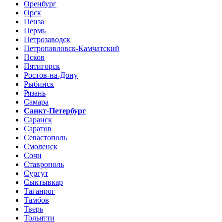
Оренбург
Орск
Пенза
Пермь
Петрозаводск
Петропавловск-Камчатский
Псков
Пятигорск
Ростов-на-Дону
Рыбинск
Рязань
Самара
Санкт-Петербург
Саранск
Саратов
Севастополь
Смоленск
Сочи
Ставрополь
Сургут
Сыктывкар
Таганрог
Тамбов
Тверь
Тольятти