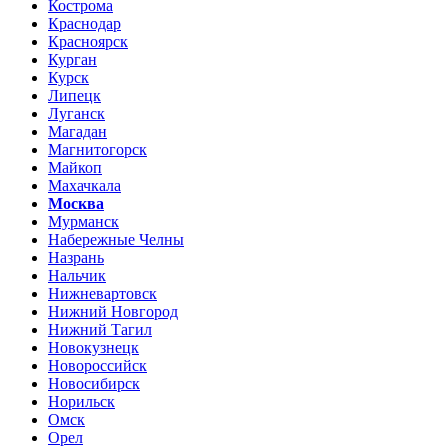
Кострома
Краснодар
Красноярск
Курган
Курск
Липецк
Луганск
Магадан
Магнитогорск
Майкоп
Махачкала
Москва
Мурманск
Набережные Челны
Назрань
Нальчик
Нижневартовск
Нижний Новгород
Нижний Тагил
Новокузнецк
Новороссийск
Новосибирск
Норильск
Омск
Орел