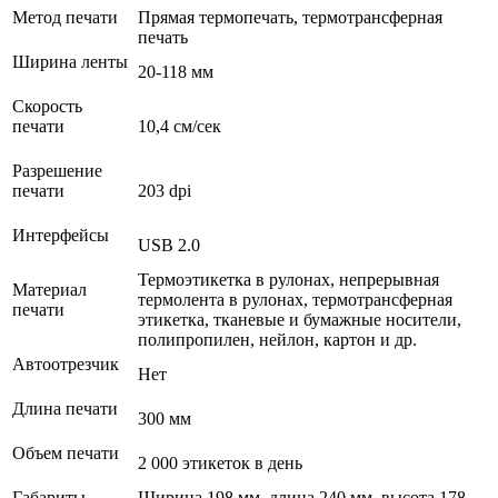
Метод печати
Прямая термопечать, термотрансферная
печать
Ширина ленты
20-118 мм
Скорость
печати
10,4 см/сек
Разрешение
печати
203 dpi
Интерфейсы
USB 2.0
Термоэтикетка в рулонах, непрерывная
Материал
термолента в рулонах, термотрансферная
печати
этикетка, тканевые и бумажные носители,
полипропилен, нейлон, картон и др.
Автоотрезчик
Нет
Длина печати
300 мм
Объем печати
2 000 этикеток в день
Габариты
Ширина 198 мм, длина 240 мм, высота 178