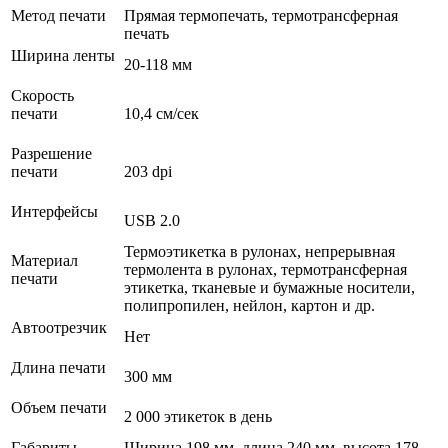
Метод печати
Прямая термопечать, термотрансферная
печать
Ширина ленты
20-118 мм
Скорость
печати
10,4 см/сек
Разрешение
печати
203 dpi
Интерфейсы
USB 2.0
Термоэтикетка в рулонах, непрерывная
Материал
термолента в рулонах, термотрансферная
печати
этикетка, тканевые и бумажные носители,
полипропилен, нейлон, картон и др.
Автоотрезчик
Нет
Длина печати
300 мм
Объем печати
2 000 этикеток в день
Габариты
Ширина 198 мм, длина 240 мм, высота 178