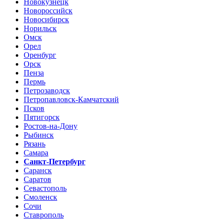
Новокузнецк
Новороссийск
Новосибирск
Норильск
Омск
Орел
Оренбург
Орск
Пенза
Пермь
Петрозаводск
Петропавловск-Камчатский
Псков
Пятигорск
Ростов-на-Дону
Рыбинск
Рязань
Самара
Санкт-Петербург
Саранск
Саратов
Севастополь
Смоленск
Сочи
Ставрополь