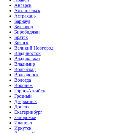
Ангарск
Архангельск
Астрахань
Барнаул
Белгород
Биробиджан
Братск
Брянск
Великий Новгород
Владивосток
Владикавказ
Владимир
Волгоград
Волгодонск
Вологда
Воронеж
Горно-Алтайск
Грозный
Дзержинск
Донецк
Екатеринбург
Запорожье
Иваново
Иркутск