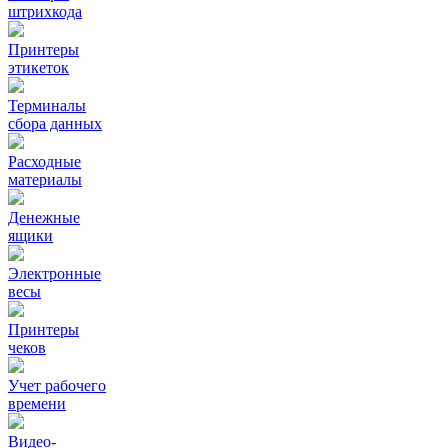
штрихкода
Принтеры
этикеток
Терминалы
сбора данных
Расходные
материалы
Денежные
ящики
Электронные
весы
Принтеры
чеков
Учет рабочего
времени
Видео‑