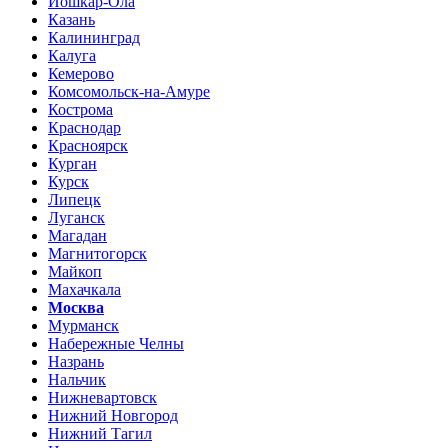
Йошкар-Ола
Казань
Калининград
Калуга
Кемерово
Комсомольск-на-Амуре
Кострома
Краснодар
Красноярск
Курган
Курск
Липецк
Луганск
Магадан
Магнитогорск
Майкоп
Махачкала
Москва
Мурманск
Набережные Челны
Назрань
Нальчик
Нижневартовск
Нижний Новгород
Нижний Тагил