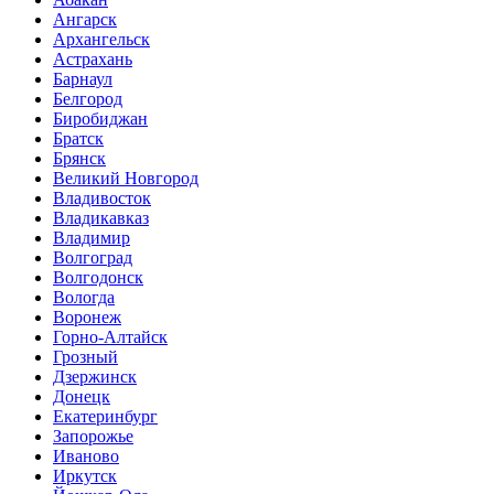
Ангарск
Архангельск
Астрахань
Барнаул
Белгород
Биробиджан
Братск
Брянск
Великий Новгород
Владивосток
Владикавказ
Владимир
Волгоград
Волгодонск
Вологда
Воронеж
Горно-Алтайск
Грозный
Дзержинск
Донецк
Екатеринбург
Запорожье
Иваново
Иркутск