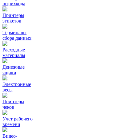
штрихкода
Принтеры
этикеток
Терминалы
сбора данных
Расходные
материалы
Денежные
ящики
Электронные
весы
Принтеры
чеков
Учет рабочего
времени
Видео‑