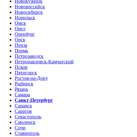
Новокузнецк
Новороссийск
Новосибирск
Норильск
Омск
Орел
Оренбург
Орск
Пенза
Пермь
Петрозаводск
Петропавловск-Камчатский
Псков
Пятигорск
Ростов-на-Дону
Рыбинск
Рязань
Самара
Санкт-Петербург
Саранск
Саратов
Севастополь
Смоленск
Сочи
Ставрополь