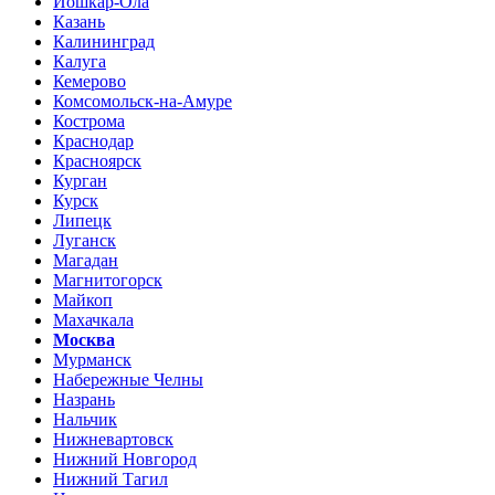
Йошкар-Ола
Казань
Калининград
Калуга
Кемерово
Комсомольск-на-Амуре
Кострома
Краснодар
Красноярск
Курган
Курск
Липецк
Луганск
Магадан
Магнитогорск
Майкоп
Махачкала
Москва
Мурманск
Набережные Челны
Назрань
Нальчик
Нижневартовск
Нижний Новгород
Нижний Тагил