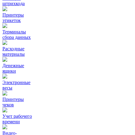
штрихкода
Принтеры
этикеток
Терминалы
сбора данных
Расходные
материалы
Денежные
ящики
Электронные
весы
Принтеры
чеков
Учет рабочего
времени
Видео‑