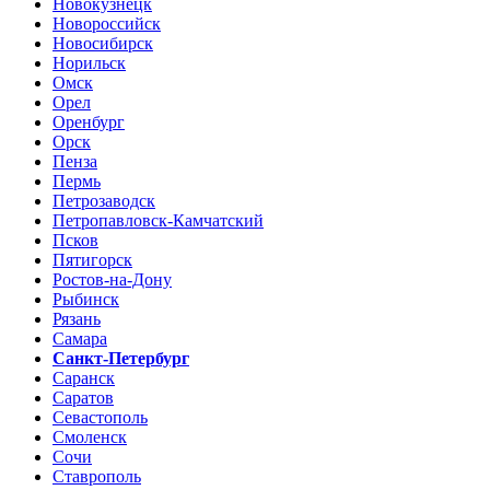
Новокузнецк
Новороссийск
Новосибирск
Норильск
Омск
Орел
Оренбург
Орск
Пенза
Пермь
Петрозаводск
Петропавловск-Камчатский
Псков
Пятигорск
Ростов-на-Дону
Рыбинск
Рязань
Самара
Санкт-Петербург
Саранск
Саратов
Севастополь
Смоленск
Сочи
Ставрополь