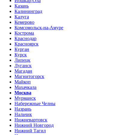
Йошкар-Ола
Казань
Калининград
Калуга
Кемерово
Комсомольск-на-Амуре
Кострома
Краснодар
Красноярск
Курган
Курск
Липецк
Луганск
Магадан
Магнитогорск
Майкоп
Махачкала
Москва
Мурманск
Набережные Челны
Назрань
Нальчик
Нижневартовск
Нижний Новгород
Нижний Тагил