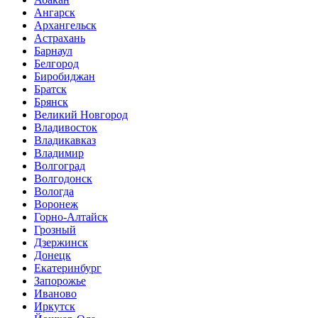
Ангарск
Архангельск
Астрахань
Барнаул
Белгород
Биробиджан
Братск
Брянск
Великий Новгород
Владивосток
Владикавказ
Владимир
Волгоград
Волгодонск
Вологда
Воронеж
Горно-Алтайск
Грозный
Дзержинск
Донецк
Екатеринбург
Запорожье
Иваново
Иркутск