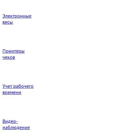
Электронные
весы
Принтеры
чеков
Учет рабочего
времени
Видео‑
наблюдение