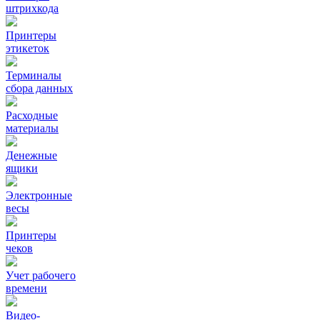
штрихкода
Принтеры
этикеток
Терминалы
сбора данных
Расходные
материалы
Денежные
ящики
Электронные
весы
Принтеры
чеков
Учет рабочего
времени
Видео‑