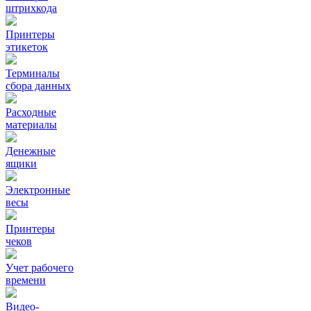
штрихкода
Принтеры
этикеток
Терминалы
сбора данных
Расходные
материалы
Денежные
ящики
Электронные
весы
Принтеры
чеков
Учет рабочего
времени
Видео‑