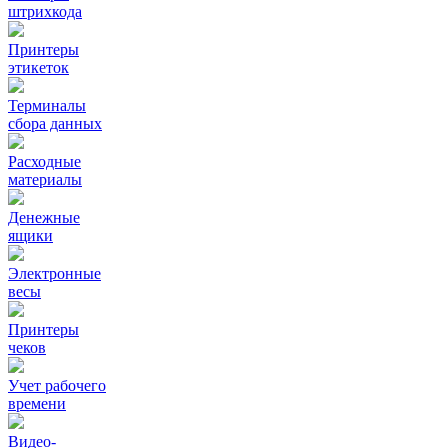
штрихкода
Принтеры
этикеток
Терминалы
сбора данных
Расходные
материалы
Денежные
ящики
Электронные
весы
Принтеры
чеков
Учет рабочего
времени
Видео‑