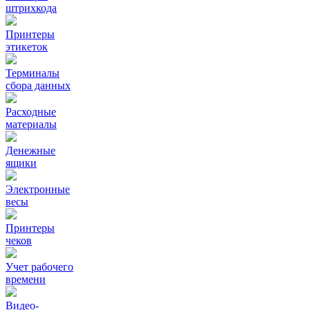
штрихкода
Принтеры
этикеток
Терминалы
сбора данных
Расходные
материалы
Денежные
ящики
Электронные
весы
Принтеры
чеков
Учет рабочего
времени
Видео‑