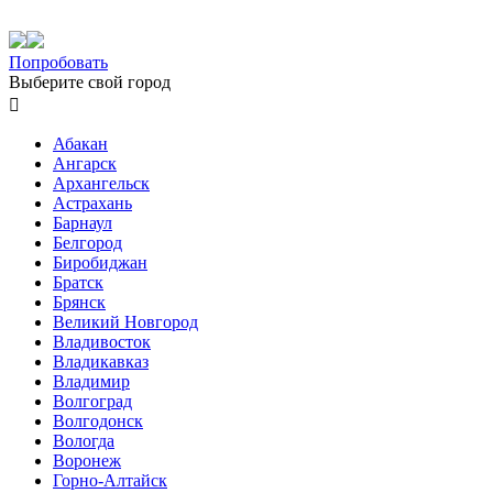
Попробовать
Выберите свой город

Абакан
Ангарск
Архангельск
Астрахань
Барнаул
Белгород
Биробиджан
Братск
Брянск
Великий Новгород
Владивосток
Владикавказ
Владимир
Волгоград
Волгодонск
Вологда
Воронеж
Горно-Алтайск