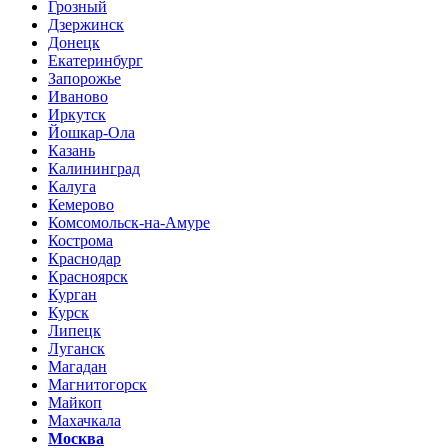
Грозный
Дзержинск
Донецк
Екатеринбург
Запорожье
Иваново
Иркутск
Йошкар-Ола
Казань
Калининград
Калуга
Кемерово
Комсомольск-на-Амуре
Кострома
Краснодар
Красноярск
Курган
Курск
Липецк
Луганск
Магадан
Магнитогорск
Майкоп
Махачкала
Москва