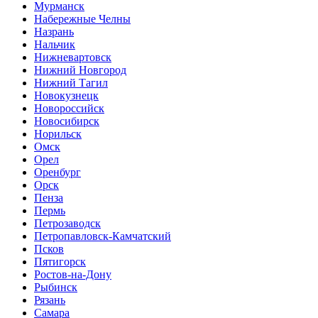
Мурманск
Набережные Челны
Назрань
Нальчик
Нижневартовск
Нижний Новгород
Нижний Тагил
Новокузнецк
Новороссийск
Новосибирск
Норильск
Омск
Орел
Оренбург
Орск
Пенза
Пермь
Петрозаводск
Петропавловск-Камчатский
Псков
Пятигорск
Ростов-на-Дону
Рыбинск
Рязань
Самара