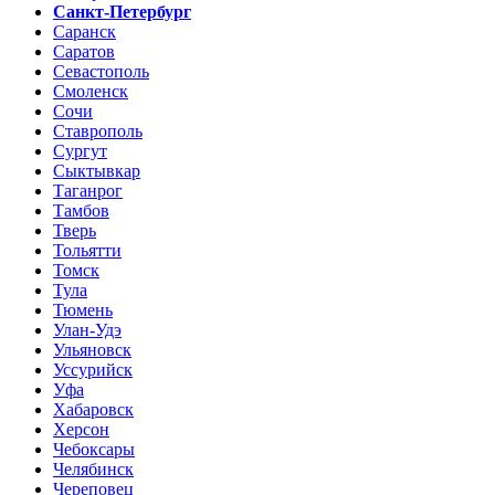
Санкт-Петербург
Саранск
Саратов
Севастополь
Смоленск
Сочи
Ставрополь
Сургут
Сыктывкар
Таганрог
Тамбов
Тверь
Тольятти
Томск
Тула
Тюмень
Улан-Удэ
Ульяновск
Уссурийск
Уфа
Хабаровск
Херсон
Чебоксары
Челябинск
Череповец