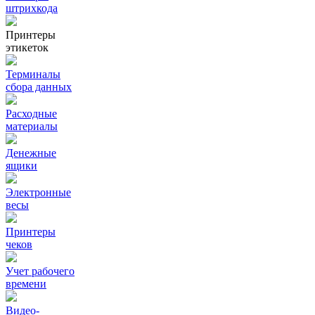
штрихкода
Принтеры
этикеток
Терминалы
сбора данных
Расходные
материалы
Денежные
ящики
Электронные
весы
Принтеры
чеков
Учет рабочего
времени
Видео‑