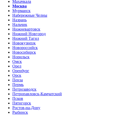
Махачкала
Москва
Мурманск
Набережные Челны
Назрань
Нальчик
Нижневартовск
Нижний Новгород
Нижний Тагил
Новокузнецк
Новороссийск
Новосибирск
Норильск
Омск
Орел
Оренбург
Орск
Пенза
Пермь
Петрозаводск
Петропавловск-Камчатский
Псков
Пятигорск
Ростов-на-Дону
Рыбинск