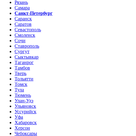
Рязань
Самара
Санкт-Петербург
Саранск
Саратов
Севастополь
Смоленск
Сочи
Ставрополь
Сургут
Сыктывкар
Таганрог
Тамбов
Тверь
Тольятти
Томск
Тула
Тюмень
Улан-Удэ
Ульяновск
Уссурийск
Уфа
Хабаровск
Херсон
Чебоксары