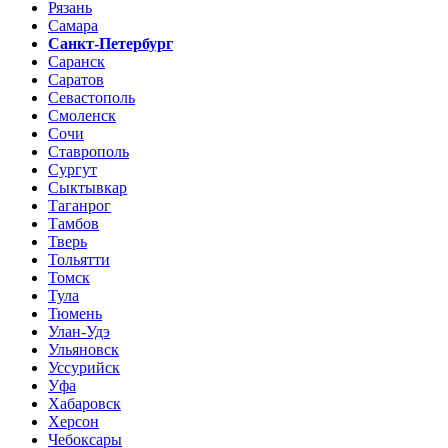
Рязань
Самара
Санкт-Петербург
Саранск
Саратов
Севастополь
Смоленск
Сочи
Ставрополь
Сургут
Сыктывкар
Таганрог
Тамбов
Тверь
Тольятти
Томск
Тула
Тюмень
Улан-Удэ
Ульяновск
Уссурийск
Уфа
Хабаровск
Херсон
Чебоксары