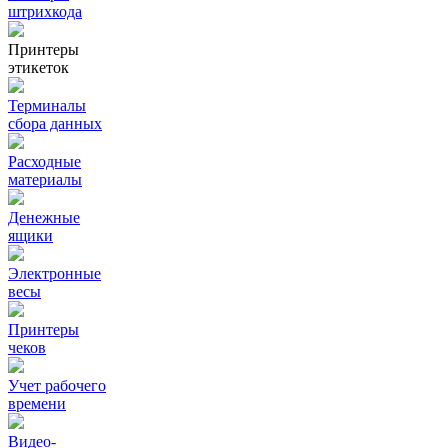
штрихкода
Принтеры
этикеток
Терминалы
сбора данных
Расходные
материалы
Денежные
ящики
Электронные
весы
Принтеры
чеков
Учет рабочего
времени
Видео‑