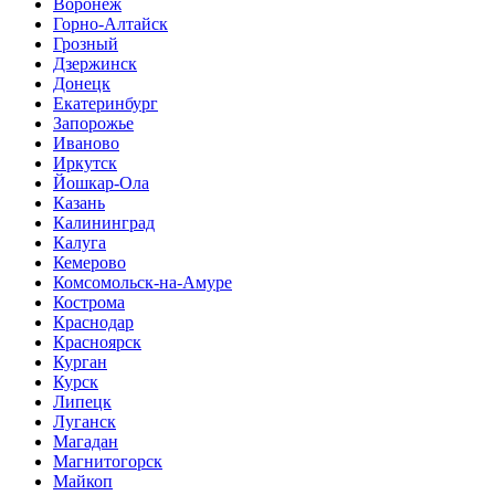
Воронеж
Горно-Алтайск
Грозный
Дзержинск
Донецк
Екатеринбург
Запорожье
Иваново
Иркутск
Йошкар-Ола
Казань
Калининград
Калуга
Кемерово
Комсомольск-на-Амуре
Кострома
Краснодар
Красноярск
Курган
Курск
Липецк
Луганск
Магадан
Магнитогорск
Майкоп