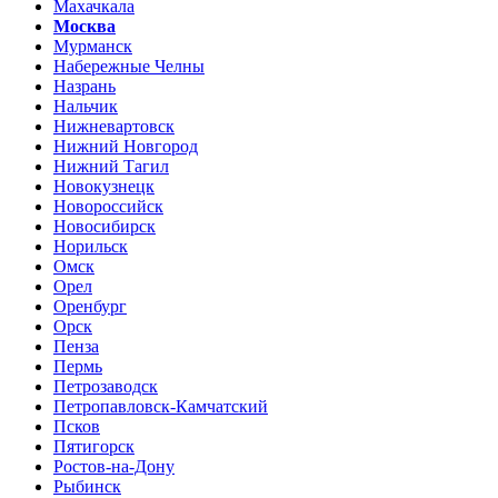
Махачкала
Москва
Мурманск
Набережные Челны
Назрань
Нальчик
Нижневартовск
Нижний Новгород
Нижний Тагил
Новокузнецк
Новороссийск
Новосибирск
Норильск
Омск
Орел
Оренбург
Орск
Пенза
Пермь
Петрозаводск
Петропавловск-Камчатский
Псков
Пятигорск
Ростов-на-Дону
Рыбинск