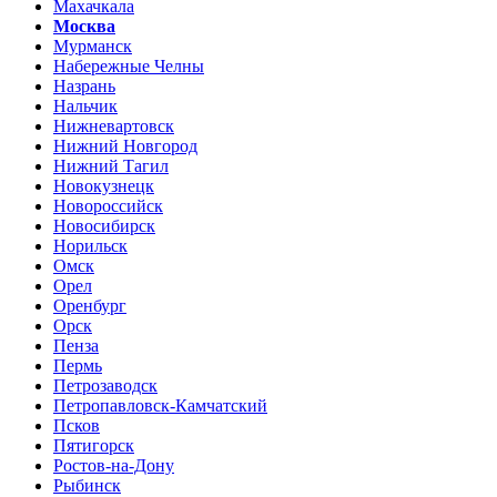
Махачкала
Москва
Мурманск
Набережные Челны
Назрань
Нальчик
Нижневартовск
Нижний Новгород
Нижний Тагил
Новокузнецк
Новороссийск
Новосибирск
Норильск
Омск
Орел
Оренбург
Орск
Пенза
Пермь
Петрозаводск
Петропавловск-Камчатский
Псков
Пятигорск
Ростов-на-Дону
Рыбинск