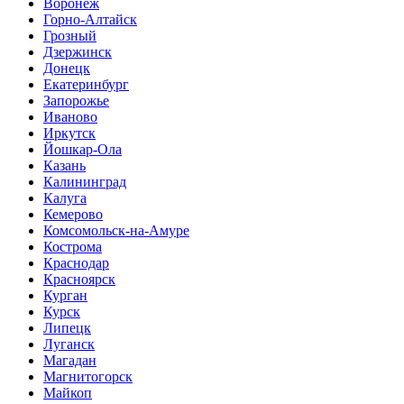
Воронеж
Горно-Алтайск
Грозный
Дзержинск
Донецк
Екатеринбург
Запорожье
Иваново
Иркутск
Йошкар-Ола
Казань
Калининград
Калуга
Кемерово
Комсомольск-на-Амуре
Кострома
Краснодар
Красноярск
Курган
Курск
Липецк
Луганск
Магадан
Магнитогорск
Майкоп