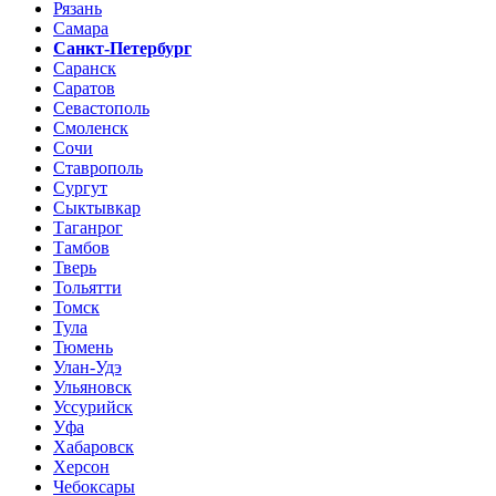
Рязань
Самара
Санкт-Петербург
Саранск
Саратов
Севастополь
Смоленск
Сочи
Ставрополь
Сургут
Сыктывкар
Таганрог
Тамбов
Тверь
Тольятти
Томск
Тула
Тюмень
Улан-Удэ
Ульяновск
Уссурийск
Уфа
Хабаровск
Херсон
Чебоксары