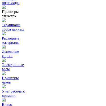
штрихкода
Принтеры
этикеток
Терминалы
сбора данных
Расходные
материалы
Денежные
ящики
Электронные
весы
Принтеры
чеков
Учет рабочего
времени
Видео‑