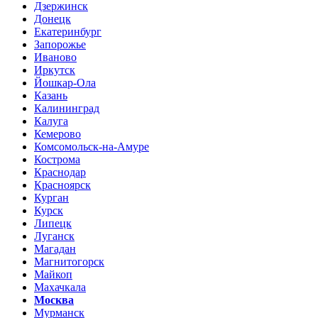
Дзержинск
Донецк
Екатеринбург
Запорожье
Иваново
Иркутск
Йошкар-Ола
Казань
Калининград
Калуга
Кемерово
Комсомольск-на-Амуре
Кострома
Краснодар
Красноярск
Курган
Курск
Липецк
Луганск
Магадан
Магнитогорск
Майкоп
Махачкала
Москва
Мурманск