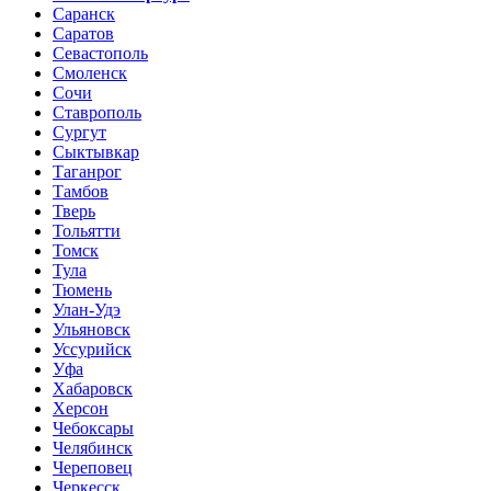
Саранск
Саратов
Севастополь
Смоленск
Сочи
Ставрополь
Сургут
Сыктывкар
Таганрог
Тамбов
Тверь
Тольятти
Томск
Тула
Тюмень
Улан-Удэ
Ульяновск
Уссурийск
Уфа
Хабаровск
Херсон
Чебоксары
Челябинск
Череповец
Черкесск