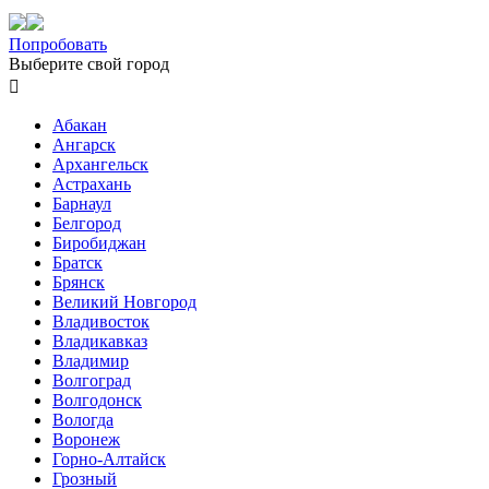
Попробовать
Выберите свой город

Абакан
Ангарск
Архангельск
Астрахань
Барнаул
Белгород
Биробиджан
Братск
Брянск
Великий Новгород
Владивосток
Владикавказ
Владимир
Волгоград
Волгодонск
Вологда
Воронеж
Горно-Алтайск
Грозный