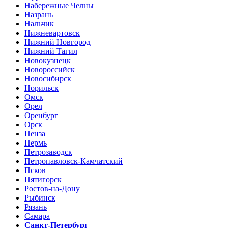
Набережные Челны
Назрань
Нальчик
Нижневартовск
Нижний Новгород
Нижний Тагил
Новокузнецк
Новороссийск
Новосибирск
Норильск
Омск
Орел
Оренбург
Орск
Пенза
Пермь
Петрозаводск
Петропавловск-Камчатский
Псков
Пятигорск
Ростов-на-Дону
Рыбинск
Рязань
Самара
Санкт-Петербург