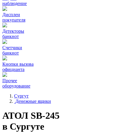
наблюдение
Дисплеи
покупателя
Детекторы
банкнот
Счетчики
банкнот
Кнопки вызова
официанта
Прочее
оборудование
Сургут
Денежные ящики
АТОЛ SB-245
в Сургуте