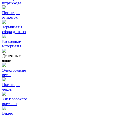
штрихкода
Принтеры
этикеток
Терминалы
сбора данных
Расходные
материалы
Денежные
ящики
Электронные
весы
Принтеры
чеков
Учет рабочего
времени
Видео‑