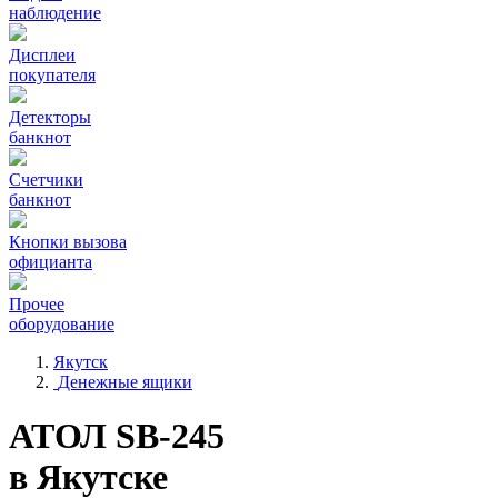
наблюдение
Дисплеи
покупателя
Детекторы
банкнот
Счетчики
банкнот
Кнопки вызова
официанта
Прочее
оборудование
Якутск
Денежные ящики
АТОЛ SB-245
в Якутске