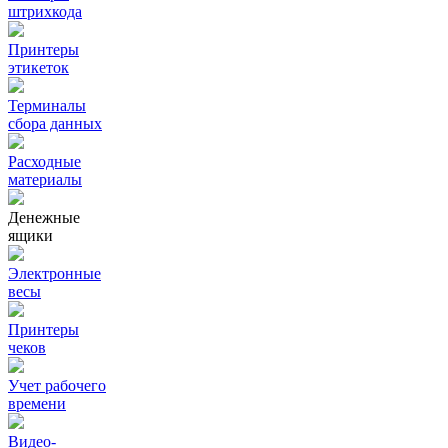
штрихкода
Принтеры
этикеток
Терминалы
сбора данных
Расходные
материалы
Денежные
ящики
Электронные
весы
Принтеры
чеков
Учет рабочего
времени
Видео‑