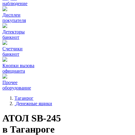
наблюдение
Дисплеи
покупателя
Детекторы
банкнот
Счетчики
банкнот
Кнопки вызова
официанта
Прочее
оборудование
Таганрог
Денежные ящики
АТОЛ SB-245
в Таганроге