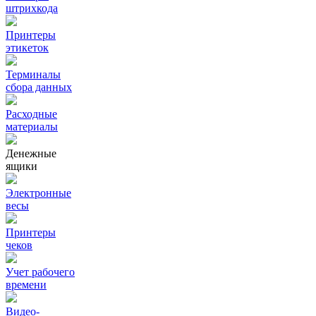
штрихкода
Принтеры
этикеток
Терминалы
сбора данных
Расходные
материалы
Денежные
ящики
Электронные
весы
Принтеры
чеков
Учет рабочего
времени
Видео‑