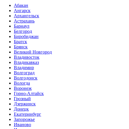
Абакан
Ангарск
Архангельск
Астрахань
Барнаул
Белгород
Биробиджан
Братск
Брянск
Великий Новгород
Владивосток
Владикавказ
Владимир
Волгоград
Волгодонск
Вологда
Воронеж
Горно-Алтайск
Грозный
Дзержинск
Донецк
Екатеринбург
Запорожье
Иваново