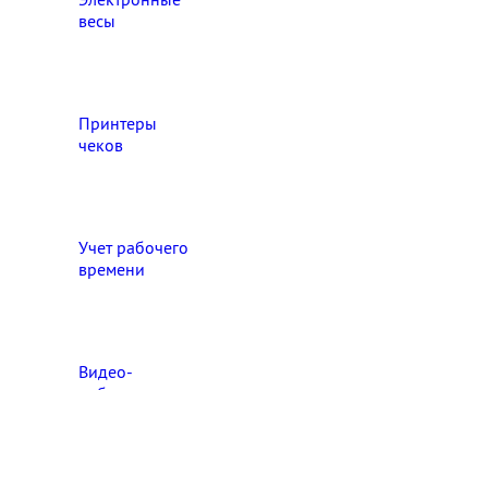
весы
Принтеры
чеков
Учет рабочего
времени
Видео‑
наблюдение
Выберите свой город

Абакан
Ангарск