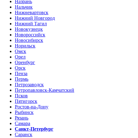
Назрань
Нальчик
Нижневартовск
Нижний Новгород
Нижний Тагил
Новокузнецк
Новороссийск
Новосибирск
Норильск
Омск
Орел
Оренбург
Орск
Пенза
Пермь
Петрозаводск
Петропавловск-Камчатский
Псков
Пятигорск
Ростов-на-Дону
Рыбинск
Рязань
Самара
Санкт-Петербург
Саранск