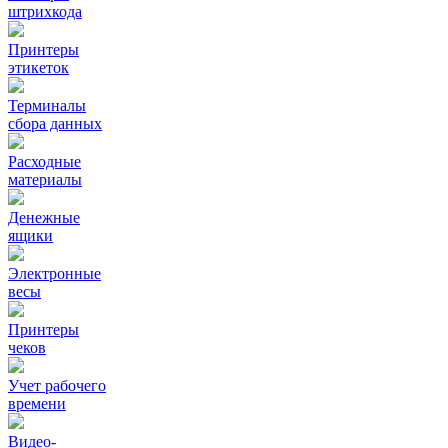
штрихкода
Принтеры
этикеток
Терминалы
сбора данных
Расходные
материалы
Денежные
ящики
Электронные
весы
Принтеры
чеков
Учет рабочего
времени
Видео‑