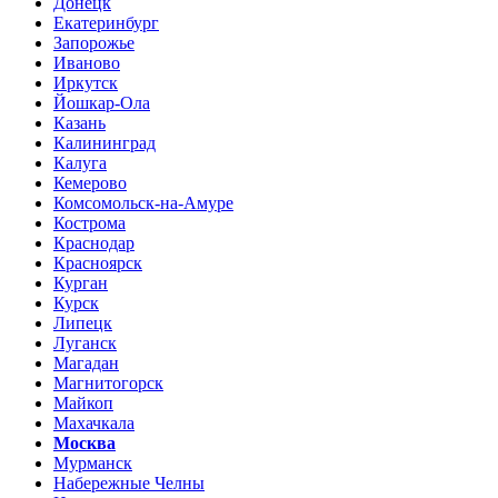
Донецк
Екатеринбург
Запорожье
Иваново
Иркутск
Йошкар-Ола
Казань
Калининград
Калуга
Кемерово
Комсомольск-на-Амуре
Кострома
Краснодар
Красноярск
Курган
Курск
Липецк
Луганск
Магадан
Магнитогорск
Майкоп
Махачкала
Москва
Мурманск
Набережные Челны