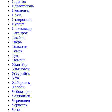
Саратов
Севастополь
Смоленск
Сочи
Ставрополь
Сургут
Сыктывкар
Таганрог
Тамбов
Тверь
Тольятти
Томск
Тула
Тюмень
Улан-Удэ
Ульяновск
Уссурийск
Уфа
Хабаровск
Херсон
Чебоксары
Челябинск
Череповец
Черкесск
Чита