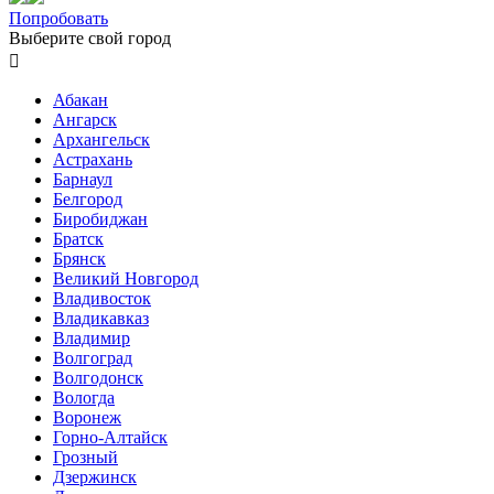
Попробовать
Выберите свой город

Абакан
Ангарск
Архангельск
Астрахань
Барнаул
Белгород
Биробиджан
Братск
Брянск
Великий Новгород
Владивосток
Владикавказ
Владимир
Волгоград
Волгодонск
Вологда
Воронеж
Горно-Алтайск
Грозный
Дзержинск