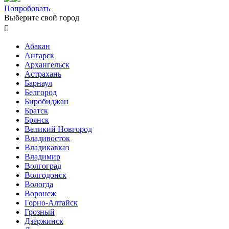
Попробовать
Выберите свой город

Абакан
Ангарск
Архангельск
Астрахань
Барнаул
Белгород
Биробиджан
Братск
Брянск
Великий Новгород
Владивосток
Владикавказ
Владимир
Волгоград
Волгодонск
Вологда
Воронеж
Горно-Алтайск
Грозный
Дзержинск