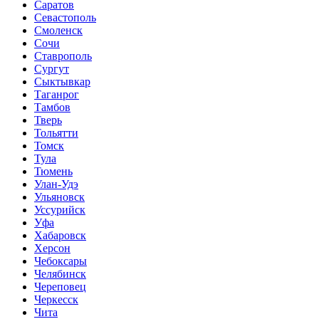
Саратов
Севастополь
Смоленск
Сочи
Ставрополь
Сургут
Сыктывкар
Таганрог
Тамбов
Тверь
Тольятти
Томск
Тула
Тюмень
Улан-Удэ
Ульяновск
Уссурийск
Уфа
Хабаровск
Херсон
Чебоксары
Челябинск
Череповец
Черкесск
Чита