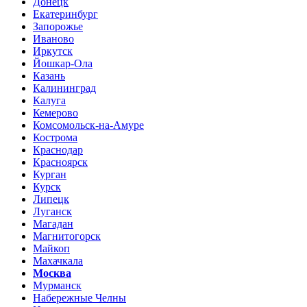
Донецк
Екатеринбург
Запорожье
Иваново
Иркутск
Йошкар-Ола
Казань
Калининград
Калуга
Кемерово
Комсомольск-на-Амуре
Кострома
Краснодар
Красноярск
Курган
Курск
Липецк
Луганск
Магадан
Магнитогорск
Майкоп
Махачкала
Москва
Мурманск
Набережные Челны