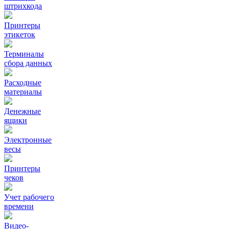
штрихкода
Принтеры
этикеток
Терминалы
сбора данных
Расходные
материалы
Денежные
ящики
Электронные
весы
Принтеры
чеков
Учет рабочего
времени
Видео‑