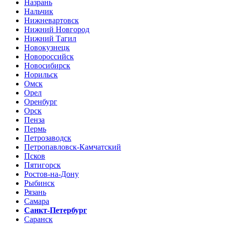
Назрань
Нальчик
Нижневартовск
Нижний Новгород
Нижний Тагил
Новокузнецк
Новороссийск
Новосибирск
Норильск
Омск
Орел
Оренбург
Орск
Пенза
Пермь
Петрозаводск
Петропавловск-Камчатский
Псков
Пятигорск
Ростов-на-Дону
Рыбинск
Рязань
Самара
Санкт-Петербург
Саранск