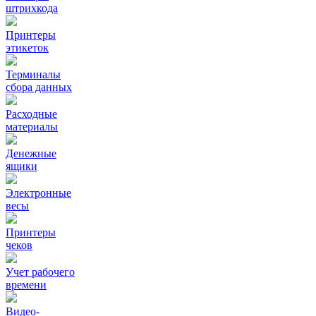
штрихкода
Принтеры
этикеток
Терминалы
сбора данных
Расходные
материалы
Денежные
ящики
Электронные
весы
Принтеры
чеков
Учет рабочего
времени
Видео‑