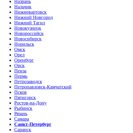
Назрань
Нальчик
Нижневартовск
Нижний Новгород
Нижний Тагил
Новокузнецк
Новороссийск
Новосибирск
Норильск
Омск
Орел
Оренбург
Орск
Пенза
Пермь
Петрозаводск
Петропавловск-Камчатский
Псков
Пятигорск
Ростов-на-Дону
Рыбинск
Рязань
Самара
Санкт-Петербург
Саранск