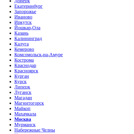
Донецк
Екатеринбург
Запорожье
Иваново
Иркутск
Йошкар-Ола
Казань
Калининград
Калуга
Кемерово
Комсомольск-на-Амуре
Кострома
Краснодар
Красноярск
Курган
Курск
Липецк
Луганск
Магадан
Магнитогорск
Майкоп
Махачкала
Москва
Мурманск
Набережные Челны