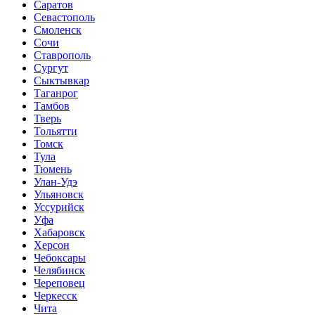
Саратов
Севастополь
Смоленск
Сочи
Ставрополь
Сургут
Сыктывкар
Таганрог
Тамбов
Тверь
Тольятти
Томск
Тула
Тюмень
Улан-Удэ
Ульяновск
Уссурийск
Уфа
Хабаровск
Херсон
Чебоксары
Челябинск
Череповец
Черкесск
Чита