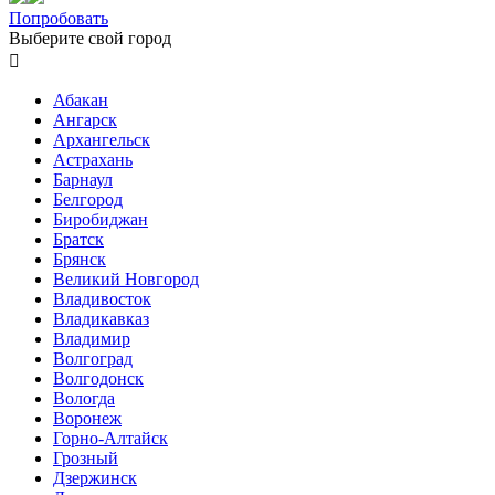
Попробовать
Выберите свой город

Абакан
Ангарск
Архангельск
Астрахань
Барнаул
Белгород
Биробиджан
Братск
Брянск
Великий Новгород
Владивосток
Владикавказ
Владимир
Волгоград
Волгодонск
Вологда
Воронеж
Горно-Алтайск
Грозный
Дзержинск