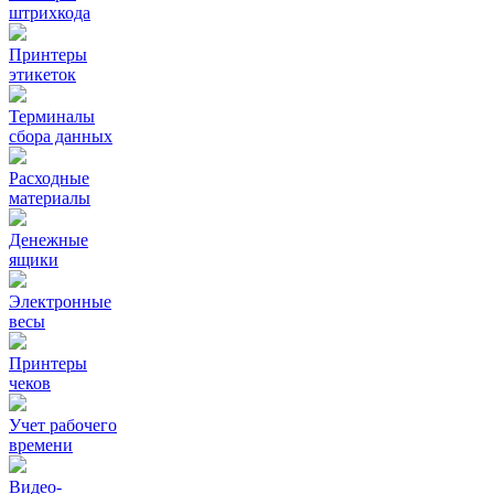
штрихкода
Принтеры
этикеток
Терминалы
сбора данных
Расходные
материалы
Денежные
ящики
Электронные
весы
Принтеры
чеков
Учет рабочего
времени
Видео‑