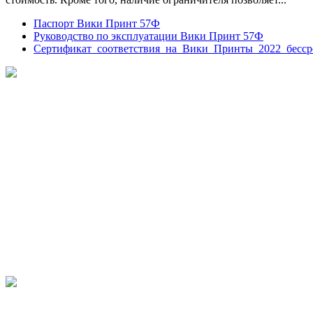
Паспорт Вики Принт 57Ф
Руководство по эксплуатации Вики Принт 57Ф
Сертификат_соответствия_на_Вики_Принты_2022_бесс