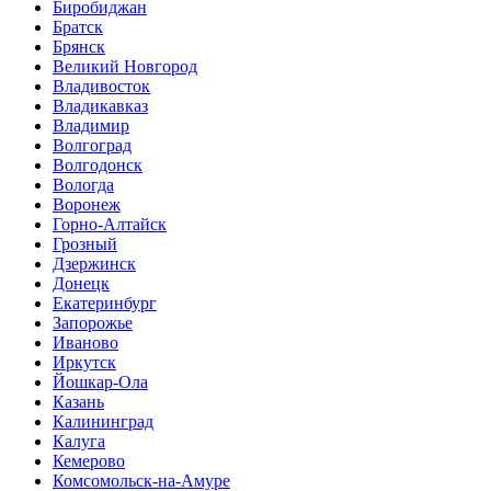
Биробиджан
Братск
Брянск
Великий Новгород
Владивосток
Владикавказ
Владимир
Волгоград
Волгодонск
Вологда
Воронеж
Горно-Алтайск
Грозный
Дзержинск
Донецк
Екатеринбург
Запорожье
Иваново
Иркутск
Йошкар-Ола
Казань
Калининград
Калуга
Кемерово
Комсомольск-на-Амуре