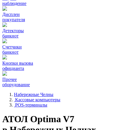
наблюдение
Дисплеи
покупателя
Детекторы
банкнот
Счетчики
банкнот
Кнопки вызова
официанта
Прочее
оборудование
Набережные Челны
Кассовые компьютеры
POS-терминалы
АТОЛ Optima V7
в Набережных Челнах