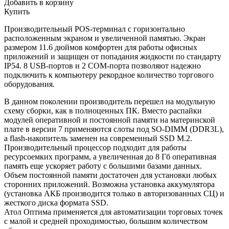
Добавить в корзину
Купить
Производительный POS-терминал с горизонтально
расположенным экраном и увеличенной памятью. Экран
размером 11.6 дюймов комфортен для работы офисных
приложений и защищен от попадания жидкости по стандарту
IP54. 8 USB-портов и 2 COM-порта позволяют надежно
подключить к компьютеру рекордное количество торгового
оборудования.
В данном поколении производитель перешел на модульную
схему сборки, как в полноценных ПК. Вместо распайки
модулей оперативной и постоянной памяти на материнской
плате в версии 7 применяются слоты под
SO-DIMM (DDR3L),
а flash-накопитель заменен
на современный SSD M.2.
Произ
водительный процессор подходит для работы
ресурсоемких программ, а увеличенная до 8 Гб оперативная
память еще ускоряет работу с большими базами данных.
Объем постоянной памяти достаточен для установки любых
сторонних приложений. Возможна установка
аккумулятора
(установка АКБ производится только в авторизованных СЦ)
и
жесткого диска формата SSD.
Атол Оптима применяется для автоматизации торговых точек
с малой и средней проходимостью, большим количеством