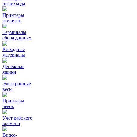
штрихкода
Принтеры
этикеток
Терминалы
сбора данных
Расходные
материалы
Денежные
ящики
Электронные
весы
Принтеры
чеков
Учет рабочего
времени
Видео‑