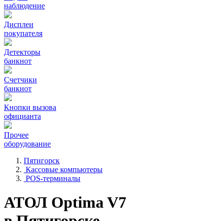
наблюдение
Дисплеи
покупателя
Детекторы
банкнот
Счетчики
банкнот
Кнопки вызова
официанта
Прочее
оборудование
Пятигорск
Кассовые компьютеры
POS-терминалы
АТОЛ Optima V7
в Пятигорске