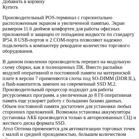
Добавить в корзину
Купить
Производительный POS-терминал с горизонтально
расположенным экраном и увеличенной памятью. Экран
размером 11.6 дюймов комфортен для работы офисных
приложений и защищен от попадания жидкости по стандарту
IP54. 8 USB-портов и 2 COM-порта позволяют надежно
подключить к компьютеру рекордное количество торгового
оборудования.
В данном поколении производитель перешел на модульную
схему сборки, как в полноценных ПК. Вместо распайки
модулей оперативной и постоянной памяти на материнской
плате в версии 7 применяются слоты под
SO-DIMM (DDR3L),
а flash-накопитель заменен
на современный SSD M.2.
Произ
водительный процессор подходит для работы
ресурсоемких программ, а увеличенная до 8 Гб оперативная
память еще ускоряет работу с большими базами данных.
Объем постоянной памяти достаточен для установки любых
сторонних приложений. Возможна установка
аккумулятора
(установка АКБ производится только в авторизованных СЦ)
и
жесткого диска формата SSD.
Атол Оптима применяется для автоматизации торговых точек
с малой и средней проходимостью, большим количеством