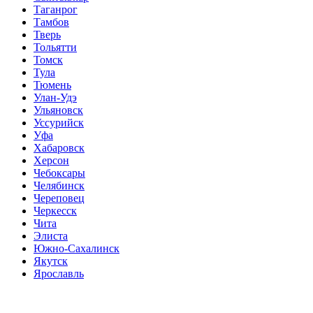
Таганрог
Тамбов
Тверь
Тольятти
Томск
Тула
Тюмень
Улан-Удэ
Ульяновск
Уссурийск
Уфа
Хабаровск
Херсон
Чебоксары
Челябинск
Череповец
Черкесск
Чита
Элиста
Южно-Сахалинск
Якутск
Ярославль