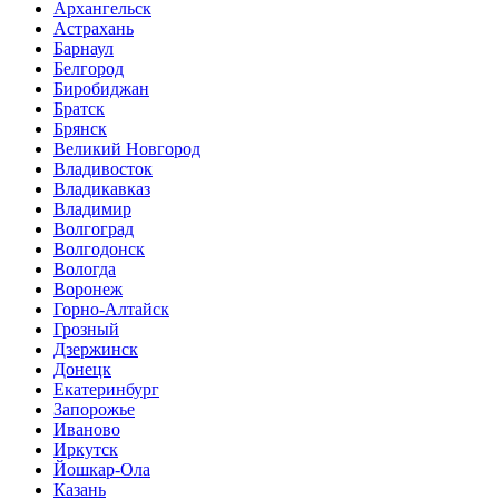
Архангельск
Астрахань
Барнаул
Белгород
Биробиджан
Братск
Брянск
Великий Новгород
Владивосток
Владикавказ
Владимир
Волгоград
Волгодонск
Вологда
Воронеж
Горно-Алтайск
Грозный
Дзержинск
Донецк
Екатеринбург
Запорожье
Иваново
Иркутск
Йошкар-Ола
Казань