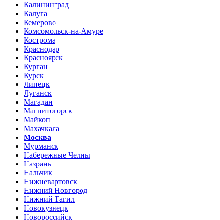
Калининград
Калуга
Кемерово
Комсомольск-на-Амуре
Кострома
Краснодар
Красноярск
Курган
Курск
Липецк
Луганск
Магадан
Магнитогорск
Майкоп
Махачкала
Москва
Мурманск
Набережные Челны
Назрань
Нальчик
Нижневартовск
Нижний Новгород
Нижний Тагил
Новокузнецк
Новороссийск