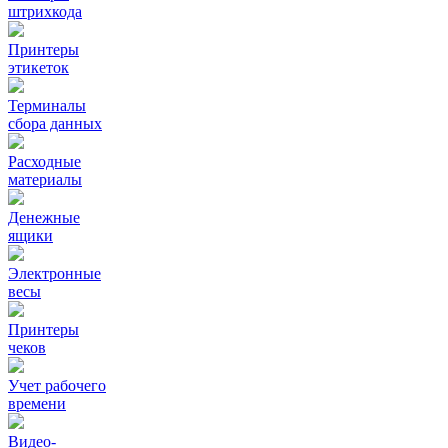
штрихкода
Принтеры
этикеток
Терминалы
сбора данных
Расходные
материалы
Денежные
ящики
Электронные
весы
Принтеры
чеков
Учет рабочего
времени
Видео‑