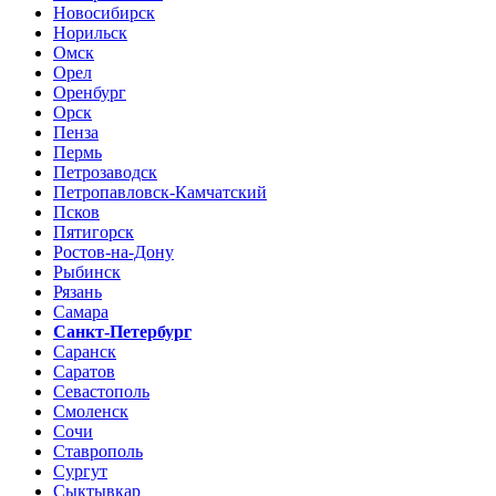
Новосибирск
Норильск
Омск
Орел
Оренбург
Орск
Пенза
Пермь
Петрозаводск
Петропавловск-Камчатский
Псков
Пятигорск
Ростов-на-Дону
Рыбинск
Рязань
Самара
Санкт-Петербург
Саранск
Саратов
Севастополь
Смоленск
Сочи
Ставрополь
Сургут
Сыктывкар