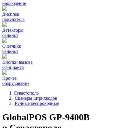
наблюдение
Дисплеи
покупателя
Детекторы
банкнот
Счетчики
банкнот
Кнопки вызова
официанта
Прочее
оборудование
Севастополь
Сканеры штрихкодов
Ручные беспроводные
GlobalPOS GP-9400B
в Севастополе