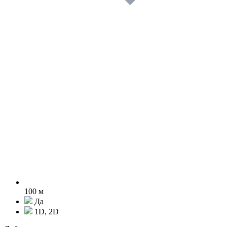
100 м
Да
1D, 2D