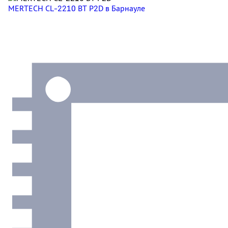
MERTECH CL-2210 BT P2D
в Барнауле