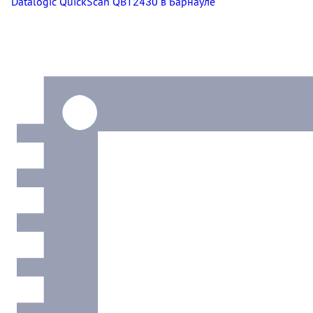
Datalogic QuickScan QBT2430
в Барнауле