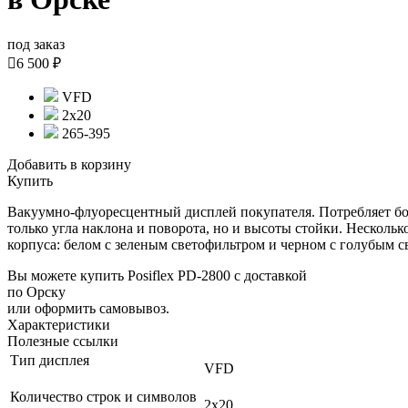
под заказ

6 500 ₽
VFD
2х20
265-395
Добавить в корзину
Купить
Вакуумно-флуоресцентный дисплей покупателя. Потребляет бо
только угла наклона и поворота, но и высоты стойки. Нескольк
корпуса: белом с зеленым светофильтром и черном с голубым с
Вы можете купить Posiflex PD-2800 с доставкой
по Орску
или оформить самовывоз.
Характеристики
Полезные ссылки
Тип дисплея
VFD
Количество строк и символов
2х20