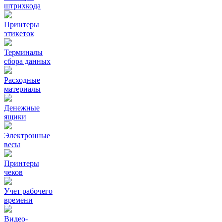
штрихкода
Принтеры
этикеток
Терминалы
сбора данных
Расходные
материалы
Денежные
ящики
Электронные
весы
Принтеры
чеков
Учет рабочего
времени
Видео‑