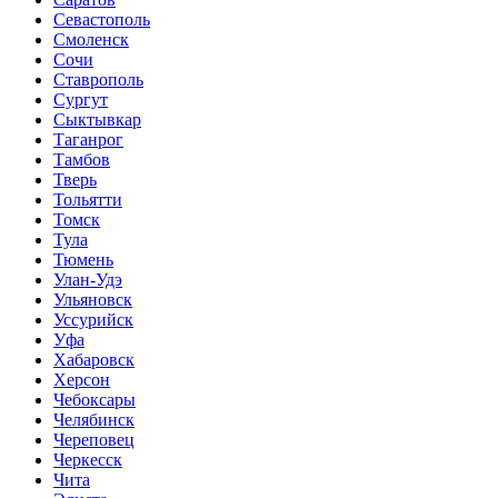
Севастополь
Смоленск
Сочи
Ставрополь
Сургут
Сыктывкар
Таганрог
Тамбов
Тверь
Тольятти
Томск
Тула
Тюмень
Улан-Удэ
Ульяновск
Уссурийск
Уфа
Хабаровск
Херсон
Чебоксары
Челябинск
Череповец
Черкесск
Чита