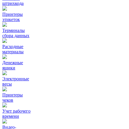
штрихкода
Принтеры
этикеток
Терминалы
сбора данных
Расходные
материалы
Денежные
ящики
Электронные
весы
Принтеры
чеков
Учет рабочего
времени
Видео‑