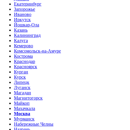
Екатеринбург
Запорожье
Иваново
Иркутск
Йошкар-Ола
Казань
Калининград
Калуга
Кемерово
Комсомольск-на-Амуре
Кострома
Краснодар
Красноярск
Курган
Курск
Липецк
Луганск
Магадан
Магнитогорск
Майкоп
Махачкала
Москва
Мурманск
Набережные Челны
Назрань