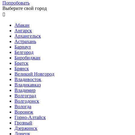
Попробовать
Выберите свой город

Абакан
Ангарск
Архангельск
Астрахань
Барнаул
Белгород
Биробиджан
Братск
Брянск
Великий Новгород
Владивосток
Владикавказ
Владимир
Волгоград
Волгодонск
Вологда
Воронеж
Горно-Алтайск
Грозный
Дзержинск
Донецк