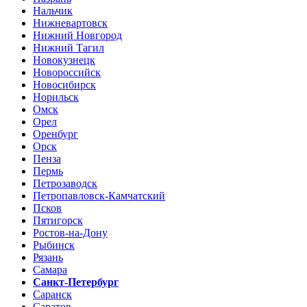
Нальчик
Нижневартовск
Нижний Новгород
Нижний Тагил
Новокузнецк
Новороссийск
Новосибирск
Норильск
Омск
Орел
Оренбург
Орск
Пенза
Пермь
Петрозаводск
Петропавловск-Камчатский
Псков
Пятигорск
Ростов-на-Дону
Рыбинск
Рязань
Самара
Санкт-Петербург
Саранск
Саратов