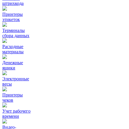
штрихкода
Принтеры
этикеток
Терминалы
сбора данных
Расходные
материалы
Денежные
ящики
Электронные
весы
Принтеры
чеков
Учет рабочего
времени
Видео‑