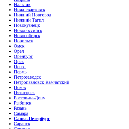
Нальчик
Нижневартовск
Нижний Новгород
Нижний Тагил
Новокузнецк
Новороссийск
Новосибирск
Норильск
Омск
Орел
Оренбург
Орск
Пенза
Пермь
Петрозаводск
Петропавловск-Камчатский
Псков
Пятигорск
Ростов-на-Дону
Рыбинск
Рязань
Самара
Санкт-Петербург
Саранск
Саратов