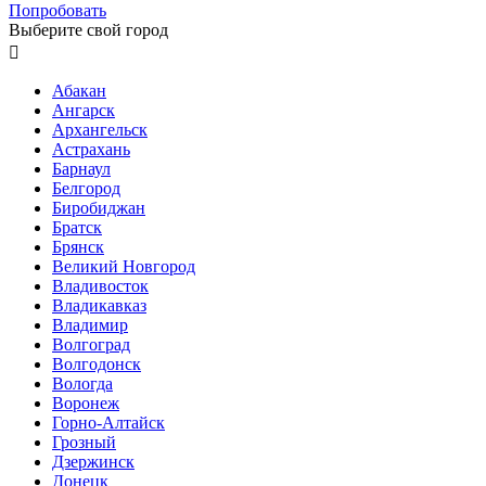
Попробовать
Выберите свой город

Абакан
Ангарск
Архангельск
Астрахань
Барнаул
Белгород
Биробиджан
Братск
Брянск
Великий Новгород
Владивосток
Владикавказ
Владимир
Волгоград
Волгодонск
Вологда
Воронеж
Горно-Алтайск
Грозный
Дзержинск
Донецк