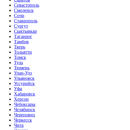
Севастополь
Смоленск
Сочи
Ставрополь
Сургут
Сыктывкар
Таганрог
Тамбов
Тверь
Тольятти
Томск
Тула
Тюмень
Улан-Удэ
Ульяновск
Уссурийск
Уфа
Хабаровск
Херсон
Чебоксары
Челябинск
Череповец
Черкесск
Чита