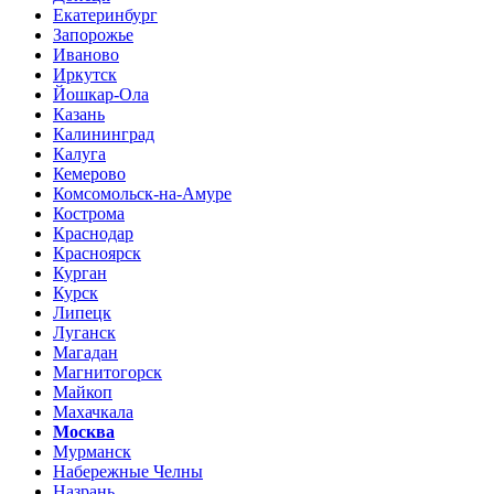
Екатеринбург
Запорожье
Иваново
Иркутск
Йошкар-Ола
Казань
Калининград
Калуга
Кемерово
Комсомольск-на-Амуре
Кострома
Краснодар
Красноярск
Курган
Курск
Липецк
Луганск
Магадан
Магнитогорск
Майкоп
Махачкала
Москва
Мурманск
Набережные Челны
Назрань