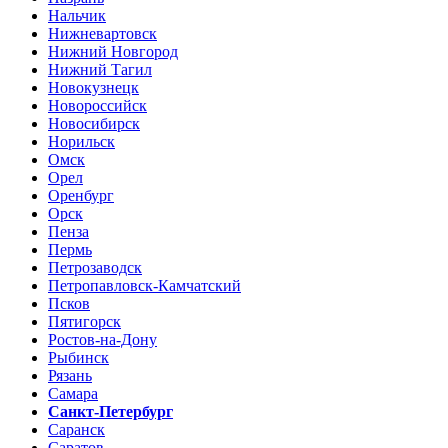
Нальчик
Нижневартовск
Нижний Новгород
Нижний Тагил
Новокузнецк
Новороссийск
Новосибирск
Норильск
Омск
Орел
Оренбург
Орск
Пенза
Пермь
Петрозаводск
Петропавловск-Камчатский
Псков
Пятигорск
Ростов-на-Дону
Рыбинск
Рязань
Самара
Санкт-Петербург
Саранск
Саратов