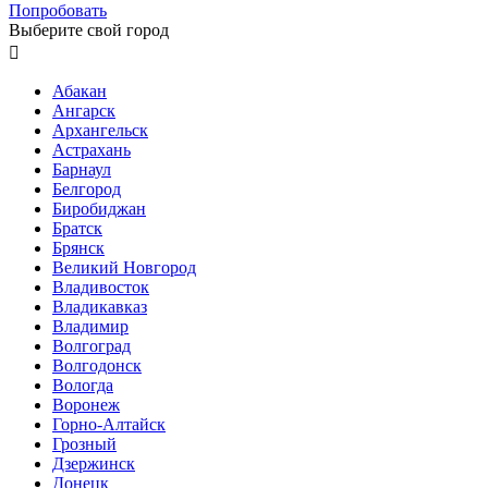
Попробовать
Выберите свой город

Абакан
Ангарск
Архангельск
Астрахань
Барнаул
Белгород
Биробиджан
Братск
Брянск
Великий Новгород
Владивосток
Владикавказ
Владимир
Волгоград
Волгодонск
Вологда
Воронеж
Горно-Алтайск
Грозный
Дзержинск
Донецк