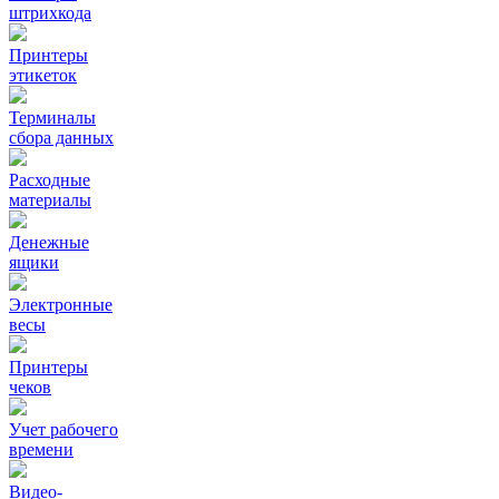
штрихкода
Принтеры
этикеток
Терминалы
сбора данных
Расходные
материалы
Денежные
ящики
Электронные
весы
Принтеры
чеков
Учет рабочего
времени
Видео‑