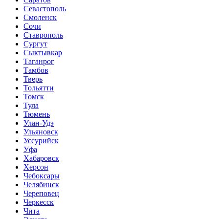
Севастополь
Смоленск
Сочи
Ставрополь
Сургут
Сыктывкар
Таганрог
Тамбов
Тверь
Тольятти
Томск
Тула
Тюмень
Улан-Удэ
Ульяновск
Уссурийск
Уфа
Хабаровск
Херсон
Чебоксары
Челябинск
Череповец
Черкесск
Чита