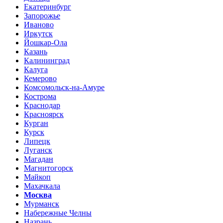
Екатеринбург
Запорожье
Иваново
Иркутск
Йошкар-Ола
Казань
Калининград
Калуга
Кемерово
Комсомольск-на-Амуре
Кострома
Краснодар
Красноярск
Курган
Курск
Липецк
Луганск
Магадан
Магнитогорск
Майкоп
Махачкала
Москва
Мурманск
Набережные Челны
Назрань