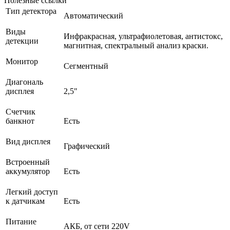
Полезные ссылки
Тип детектора
Автоматический
Виды
Инфракрасная, ультрафиолетовая, антистокс,
детекции
магнитная, спектральный анализ краски.
Монитор
Сегментный
Диагональ
дисплея
2,5"
Счетчик
банкнот
Есть
Вид дисплея
Графический
Встроенный
аккумулятор
Есть
Легкий доступ
к датчикам
Есть
Питание
АКБ, от сети 220V