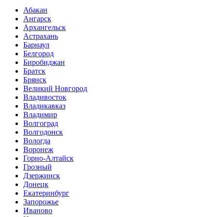
Абакан
Ангарск
Архангельск
Астрахань
Барнаул
Белгород
Биробиджан
Братск
Брянск
Великий Новгород
Владивосток
Владикавказ
Владимир
Волгоград
Волгодонск
Вологда
Воронеж
Горно-Алтайск
Грозный
Дзержинск
Донецк
Екатеринбург
Запорожье
Иваново