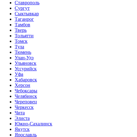
Ставрополь
Сургут
Сыктывкар
Таганрог
Тамбов
Тверь
Тольятти
Томск
Тула
Тюмень
Улан-Удэ
Ульяновск
Уссурийск
Уфа
Хабаровск
Херсон
Чебоксары
Челябинск
Череповец
Черкесск
Чита
Элиста
Южно-Сахалинск
Якутск
Ярославль