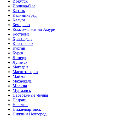
Иркутск
Йошкар-Ола
Казань
Калининград
Калуга
Кемерово
Комсомольск-на-Амуре
Кострома
Краснодар
Красноярск
Курган
Курск
Липецк
Луганск
Магадан
Магнитогорск
Майкоп
Махачкала
Москва
Мурманск
Набережные Челны
Назрань
Нальчик
Нижневартовск
Нижний Новгород