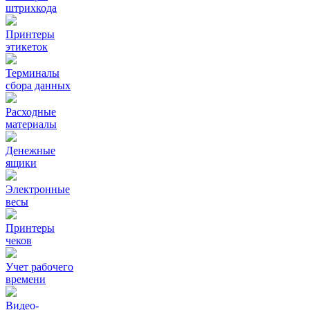
штрихкода
Принтеры
этикеток
Терминалы
сбора данных
Расходные
материалы
Денежные
ящики
Электронные
весы
Принтеры
чеков
Учет рабочего
времени
Видео‑