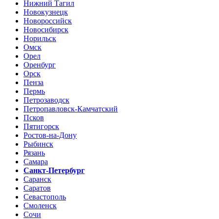
Нижний Тагил
Новокузнецк
Новороссийск
Новосибирск
Норильск
Омск
Орел
Оренбург
Орск
Пенза
Пермь
Петрозаводск
Петропавловск-Камчатский
Псков
Пятигорск
Ростов-на-Дону
Рыбинск
Рязань
Самара
Санкт-Петербург
Саранск
Саратов
Севастополь
Смоленск
Сочи