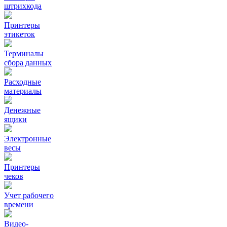
штрихкода
Принтеры
этикеток
Терминалы
сбора данных
Расходные
материалы
Денежные
ящики
Электронные
весы
Принтеры
чеков
Учет рабочего
времени
Видео‑