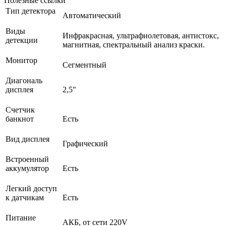
Полезные ссылки
Тип детектора
Автоматический
Виды
Инфракрасная, ультрафиолетовая, антистокс,
детекции
магнитная, спектральный анализ краски.
Монитор
Сегментный
Диагональ
дисплея
2,5"
Счетчик
банкнот
Есть
Вид дисплея
Графический
Встроенный
аккумулятор
Есть
Легкий доступ
к датчикам
Есть
Питание
АКБ, от сети 220V