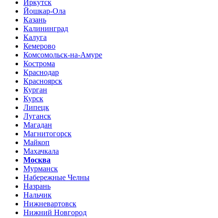
Иркутск
Йошкар-Ола
Казань
Калининград
Калуга
Кемерово
Комсомольск-на-Амуре
Кострома
Краснодар
Красноярск
Курган
Курск
Липецк
Луганск
Магадан
Магнитогорск
Майкоп
Махачкала
Москва
Мурманск
Набережные Челны
Назрань
Нальчик
Нижневартовск
Нижний Новгород