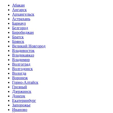
Абакан
Ангарск
Архангельск
Астрахань
Барнаул
Белгород
Биробиджан
Братск
Брянск
Великий Новгород
Владивосток
Владикавказ
Владимир
Волгоград
Волгодонск
Вологда
Воронеж
Горно-Алтайск
Грозный
Дзержинск
Донецк
Екатеринбург
Запорожье
Иваново