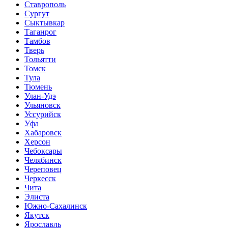
Ставрополь
Сургут
Сыктывкар
Таганрог
Тамбов
Тверь
Тольятти
Томск
Тула
Тюмень
Улан-Удэ
Ульяновск
Уссурийск
Уфа
Хабаровск
Херсон
Чебоксары
Челябинск
Череповец
Черкесск
Чита
Элиста
Южно-Сахалинск
Якутск
Ярославль