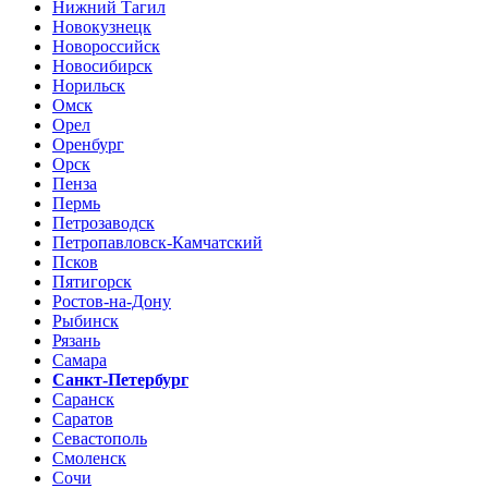
Нижний Тагил
Новокузнецк
Новороссийск
Новосибирск
Норильск
Омск
Орел
Оренбург
Орск
Пенза
Пермь
Петрозаводск
Петропавловск-Камчатский
Псков
Пятигорск
Ростов-на-Дону
Рыбинск
Рязань
Самара
Санкт-Петербург
Саранск
Саратов
Севастополь
Смоленск
Сочи