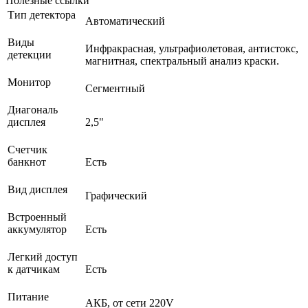
Полезные ссылки
Тип детектора
Автоматический
Виды
Инфракрасная, ультрафиолетовая, антистокс,
детекции
магнитная, спектральный анализ краски.
Монитор
Сегментный
Диагональ
дисплея
2,5"
Счетчик
банкнот
Есть
Вид дисплея
Графический
Встроенный
аккумулятор
Есть
Легкий доступ
к датчикам
Есть
Питание
АКБ, от сети 220V