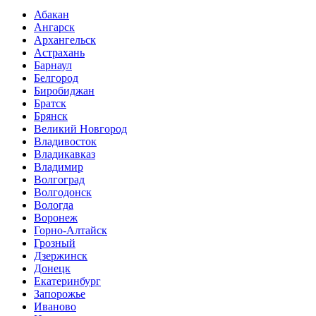
Абакан
Ангарск
Архангельск
Астрахань
Барнаул
Белгород
Биробиджан
Братск
Брянск
Великий Новгород
Владивосток
Владикавказ
Владимир
Волгоград
Волгодонск
Вологда
Воронеж
Горно-Алтайск
Грозный
Дзержинск
Донецк
Екатеринбург
Запорожье
Иваново