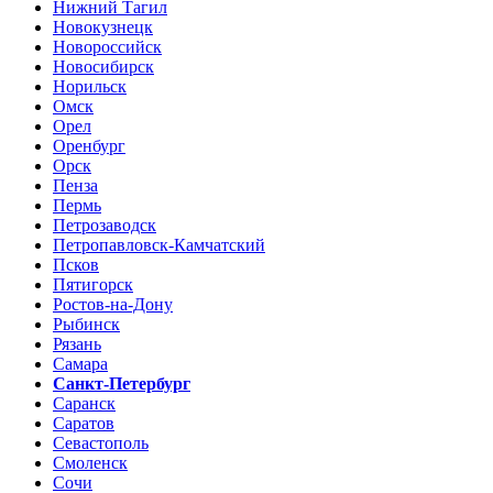
Нижний Тагил
Новокузнецк
Новороссийск
Новосибирск
Норильск
Омск
Орел
Оренбург
Орск
Пенза
Пермь
Петрозаводск
Петропавловск-Камчатский
Псков
Пятигорск
Ростов-на-Дону
Рыбинск
Рязань
Самара
Санкт-Петербург
Саранск
Саратов
Севастополь
Смоленск
Сочи