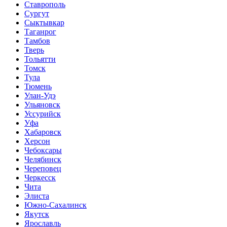
Ставрополь
Сургут
Сыктывкар
Таганрог
Тамбов
Тверь
Тольятти
Томск
Тула
Тюмень
Улан-Удэ
Ульяновск
Уссурийск
Уфа
Хабаровск
Херсон
Чебоксары
Челябинск
Череповец
Черкесск
Чита
Элиста
Южно-Сахалинск
Якутск
Ярославль