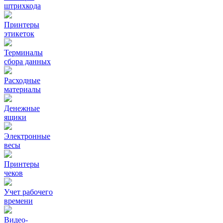
штрихкода
Принтеры
этикеток
Терминалы
сбора данных
Расходные
материалы
Денежные
ящики
Электронные
весы
Принтеры
чеков
Учет рабочего
времени
Видео‑