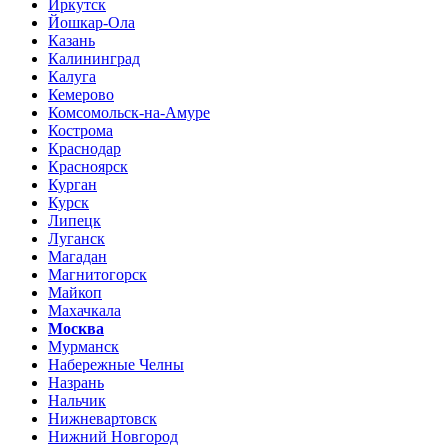
Иркутск
Йошкар-Ола
Казань
Калининград
Калуга
Кемерово
Комсомольск-на-Амуре
Кострома
Краснодар
Красноярск
Курган
Курск
Липецк
Луганск
Магадан
Магнитогорск
Майкоп
Махачкала
Москва
Мурманск
Набережные Челны
Назрань
Нальчик
Нижневартовск
Нижний Новгород