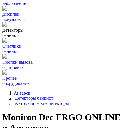
наблюдение
Дисплеи
покупателя
Детекторы
банкнот
Счетчики
банкнот
Кнопки вызова
официанта
Прочее
оборудование
Ангарск
Детекторы банкнот
Автоматические детекторы
Moniron Dec ERGO ONLINE
в Ангарске