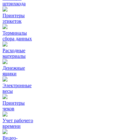
штрихкода
Принтеры
этикеток
Терминалы
сбора данных
Расходные
материалы
Денежные
ящики
Электронные
весы
Принтеры
чеков
Учет рабочего
времени
Видео‑