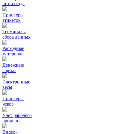
штрихкода
Принтеры
этикеток
Терминалы
сбора данных
Расходные
материалы
Денежные
ящики
Электронные
весы
Принтеры
чеков
Учет рабочего
времени
Видео‑