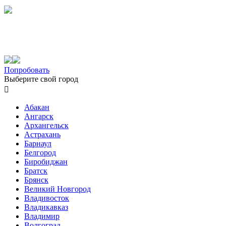
Попробовать
Выберите свой город

Абакан
Ангарск
Архангельск
Астрахань
Барнаул
Белгород
Биробиджан
Братск
Брянск
Великий Новгород
Владивосток
Владикавказ
Владимир
Волгоград