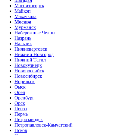
Магадан
Магнитогорск
Майкоп
Махачкала
Москва
Мурманск
Набережные Челны
Назрань
Нальчик
Нижневартовск
Нижний Новгород
Нижний Тагил
Новокузнецк
Новороссийск
Новосибирск
Норильск
Омск
Орел
Оренбург
Орск
Пенза
Пермь
Петрозаводск
Петропавловск-Камчатский
Псков