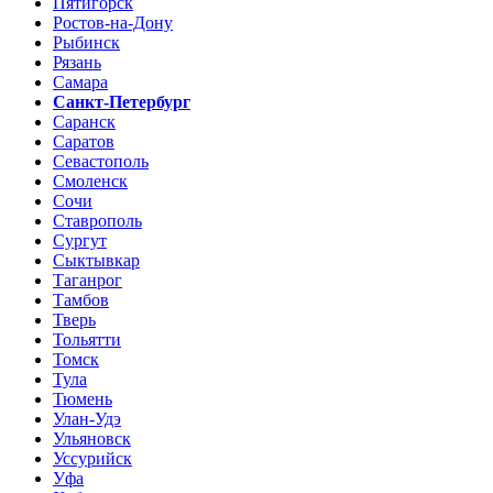
Пятигорск
Ростов-на-Дону
Рыбинск
Рязань
Самара
Санкт-Петербург
Саранск
Саратов
Севастополь
Смоленск
Сочи
Ставрополь
Сургут
Сыктывкар
Таганрог
Тамбов
Тверь
Тольятти
Томск
Тула
Тюмень
Улан-Удэ
Ульяновск
Уссурийск
Уфа