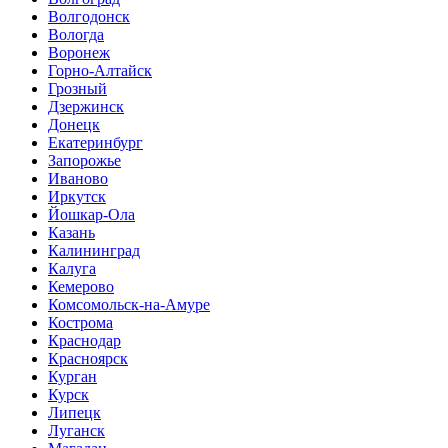
Волгодонск
Вологда
Воронеж
Горно-Алтайск
Грозный
Дзержинск
Донецк
Екатеринбург
Запорожье
Иваново
Иркутск
Йошкар-Ола
Казань
Калининград
Калуга
Кемерово
Комсомольск-на-Амуре
Кострома
Краснодар
Красноярск
Курган
Курск
Липецк
Луганск