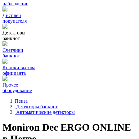
наблюдение
Дисплеи
покупателя
Детекторы
банкнот
Счетчики
банкнот
Кнопки вызова
официанта
Прочее
оборудование
Пенза
Детекторы банкнот
Автоматические детекторы
Moniron Dec ERGO ONLINE
в Пензе