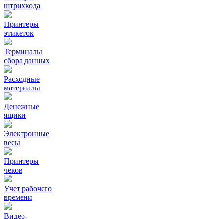
штрихкода
Принтеры
этикеток
Терминалы
сбора данных
Расходные
материалы
Денежные
ящики
Электронные
весы
Принтеры
чеков
Учет рабочего
времени
Видео‑