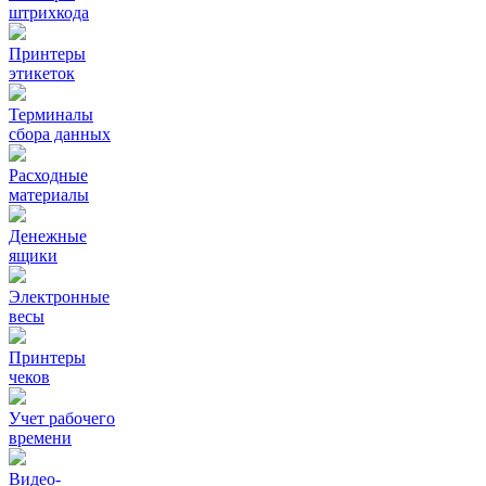
штрихкода
Принтеры
этикеток
Терминалы
сбора данных
Расходные
материалы
Денежные
ящики
Электронные
весы
Принтеры
чеков
Учет рабочего
времени
Видео‑