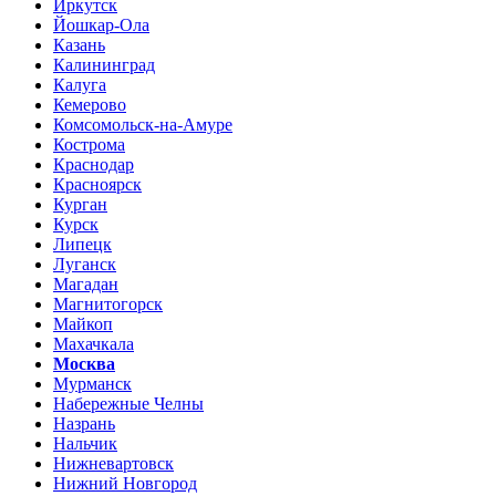
Иркутск
Йошкар-Ола
Казань
Калининград
Калуга
Кемерово
Комсомольск-на-Амуре
Кострома
Краснодар
Красноярск
Курган
Курск
Липецк
Луганск
Магадан
Магнитогорск
Майкоп
Махачкала
Москва
Мурманск
Набережные Челны
Назрань
Нальчик
Нижневартовск
Нижний Новгород