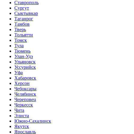
Ставрополь
Сургут
Сыктывкар
Таганрог
Тамбов
Тверь
Тольятти
Томск
Тула
Тюмень
Улан-Удэ
Ульяновск
Уссурийск
Уфа
Хабаровск
Херсон
Чебоксары
Челябинск
Череповец
Черкесск
Чита
Элиста
Южно-Сахалинск
Якутск
Ярославль