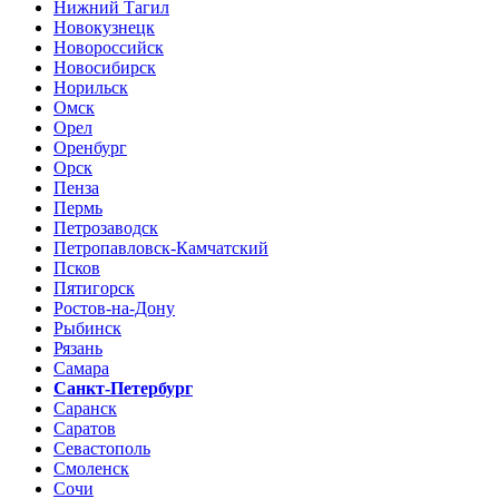
Нижний Тагил
Новокузнецк
Новороссийск
Новосибирск
Норильск
Омск
Орел
Оренбург
Орск
Пенза
Пермь
Петрозаводск
Петропавловск-Камчатский
Псков
Пятигорск
Ростов-на-Дону
Рыбинск
Рязань
Самара
Санкт-Петербург
Саранск
Саратов
Севастополь
Смоленск
Сочи