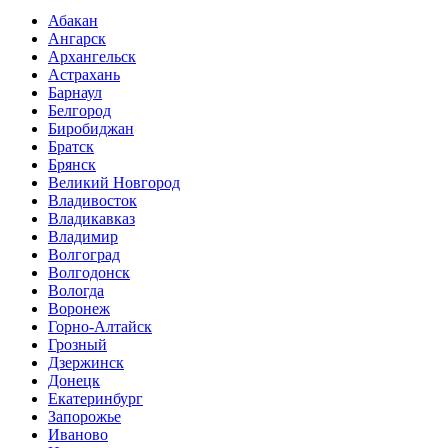
Абакан
Ангарск
Архангельск
Астрахань
Барнаул
Белгород
Биробиджан
Братск
Брянск
Великий Новгород
Владивосток
Владикавказ
Владимир
Волгоград
Волгодонск
Вологда
Воронеж
Горно-Алтайск
Грозный
Дзержинск
Донецк
Екатеринбург
Запорожье
Иваново