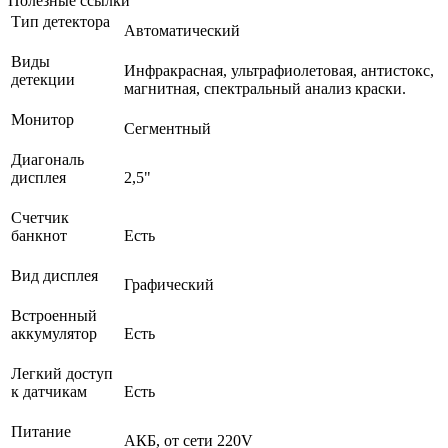
Полезные ссылки
Тип детектора
Автоматический
Виды
Инфракрасная, ультрафиолетовая, антистокс,
детекции
магнитная, спектральный анализ краски.
Монитор
Сегментный
Диагональ
дисплея
2,5"
Счетчик
банкнот
Есть
Вид дисплея
Графический
Встроенный
аккумулятор
Есть
Легкий доступ
к датчикам
Есть
Питание
АКБ, от сети 220V